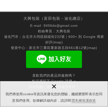
大興包裝（富田包裝－迪化總店）
E-mail :
9456ds@gmail.com
粉絲專頁 :
大興包裝
迪化門市：台北市大同區歸綏街232號｜600+ 則 Google 商家
好評(
map
)
發貨中心：新北市三重區重新路五段661巷12號(
map
)
喜歡我們的產品與服務嗎？
點這裡留下 Google 評價 ⭐
×
您的回饋，會讓我們做得更好！
我們將使用cookie等資訊來優化您的體驗，繼續瀏覽即表示您同
意我們使用。欲瞭解詳細內容，請詳閱
隱私權保護政策
Copyright © Copyright © 2025 大興包裝 all rights
reserved.