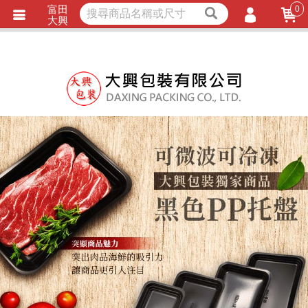
富田
0
獨家商品
耐熱內襯
大興
立即詢價
LINE詢問
會員登入
會員註冊
忘記密碼
訂單查詢
TRACK LISTING
追 / 蹤 / 清 / 單
匯款通知