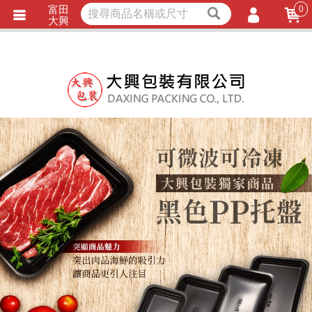
富田
0
獨家商品
耐熱內襯
大興
立即詢價
LINE詢問
會員登入
會員註冊
忘記密碼
訂單查詢
TRACK LISTING
追 / 蹤 / 清 / 單
匯款通知