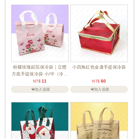
粉蝶玫瑰鋁箔保冷袋｜立體
小四角紅色金邊手提保冷袋
方底手提保冷袋 小/中（冷飲
外帶 / 食品保冷 / 烘焙...
11
60
NT$
NT$
加入追蹤
加入追蹤