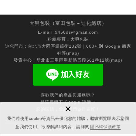
大興包裝（富田包裝－迪化總店）
E-mail :
9456ds@gmail.com
粉絲專頁 :
大興包裝
迪化門市：台北市大同區歸綏街232號｜600+ 則 Google 商家
好評(
map
)
發貨中心：新北市三重區重新路五段661巷12號(
map
)
喜歡我們的產品與服務嗎？
點這裡留下 Google 評價 ⭐
×
您的回饋，會讓我們做得更好！
我們將使用cookie等資訊來優化您的體驗，繼續瀏覽即表示您同
意我們使用。欲瞭解詳細內容，請詳閱
隱私權保護政策
Copyright © Copyright © 2025 大興包裝 all rights
reserved.