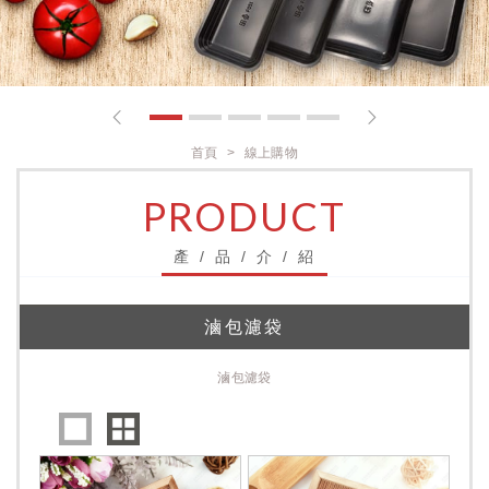
1
2
3
4
5
首頁
線上購物
PRODUCT
產 / 品 / 介 / 紹
滷包濾袋
滷包濾袋