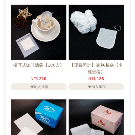
掛耳式咖啡濾袋【100入】
【運費另計】滷包/棉袋【多
種規格】
210
126
NT$
NT$
加入追蹤
加入追蹤