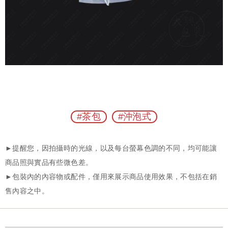
#茶包
#沖泡式