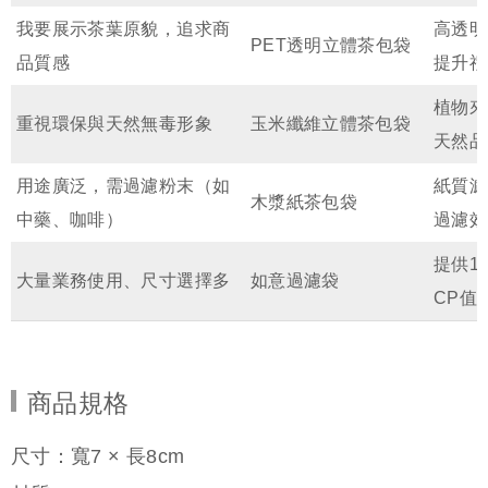
我要展示茶葉原貌，追求商
高透明
PET透明立體茶包袋
品質感
提升禮
植物來
重視環保與天然無毒形象
玉米纖維立體茶包袋
天然品
用途廣泛，需過濾粉末（如
紙質濾
木漿紙茶包袋
中藥、咖啡）
過濾效
提供1
大量業務使用、尺寸選擇多
如意過濾袋
CP值
商品規格
尺寸：寬7 × 長8cm