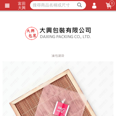
富田
0
獨家商品
耐熱內襯
大興
立即詢價
LINE詢問
會員登入
會員註冊
忘記密碼
訂單查詢
滷包濾袋
TRACK LISTING
追 / 蹤 / 清 / 單
匯款通知