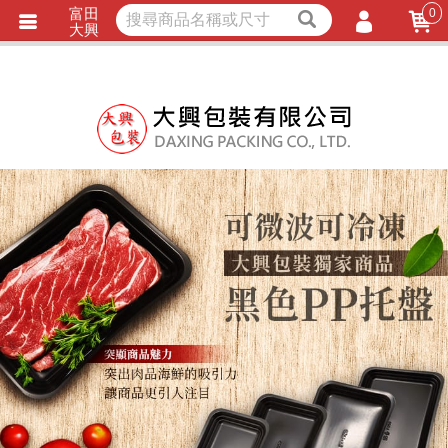
富田
0
獨家商品
耐熱內襯
大興
立即詢價
LINE詢問
會員登入
會員註冊
忘記密碼
訂單查詢
TRACK LISTING
追 / 蹤 / 清 / 單
匯款通知