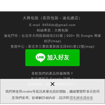
大興包裝（富田包裝－迪化總店）
E-mail :
9456ds@gmail.com
粉絲專頁 :
大興包裝
迪化門市：台北市大同區歸綏街232號｜600+ 則 Google 商家
好評(
map
)
發貨中心：新北市三重區重新路五段661巷12號(
map
)
喜歡我們的產品與服務嗎？
點這裡留下 Google 評價 ⭐
×
您的回饋，會讓我們做得更好！
我們將使用cookie等資訊來優化您的體驗，繼續瀏覽即表示您同
意我們使用。欲瞭解詳細內容，請詳閱
隱私權保護政策
Copyright © Copyright © 2025 大興包裝 all rights
reserved.