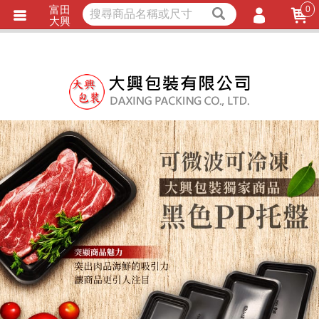
富田
0
獨家商品
耐熱內襯
大興
立即詢價
LINE詢問
會員登入
會員註冊
忘記密碼
訂單查詢
TRACK LISTING
追 / 蹤 / 清 / 單
匯款通知