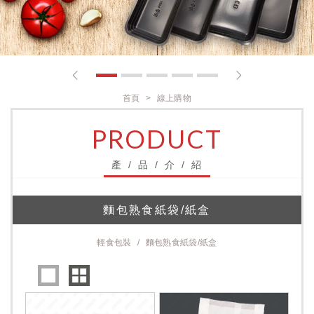
1
2
3
4
5
首頁
線上購物
PRODUCT
產 / 品 / 介 / 紹
麵包熟食紙袋/紙盒
輕食包裝
麵包熟食紙袋/紙盒