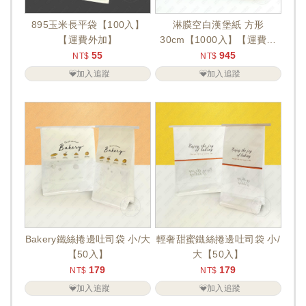
895玉米長平袋【100入】
淋膜空白漢堡紙 方形
【運費外加】
30cm【1000入】【運費外
加】
55
945
NT$
NT$
加入追蹤
加入追蹤
Bakery鐵絲捲邊吐司袋 小/大
輕奢甜蜜鐵絲捲邊吐司袋 小/
【50入】
大【50入】
179
179
NT$
NT$
加入追蹤
加入追蹤