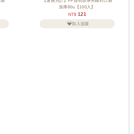
鏈袋
【運費另計】PP透明加厚夾鏈封口袋
加厚80u【100入】
121
NT$
加入追蹤