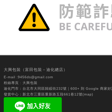
大興包裝（富田包裝－迪化總店）
E-mail :
9456ds@gmail.com
粉絲專頁 :
大興包裝
迪化門市：台北市大同區歸綏街232號｜600+ 則 Google 商家好
發貨中心：新北市三重區重新路五段661巷12號(
map
)