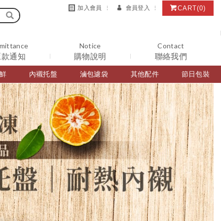
CART
(0)
加入會員
會員登入
mittance
Notice
Contact
匯款通知
購物說明
聯絡我們
鮮
內襯托盤
滷包濾袋
其他配件
節日包裝