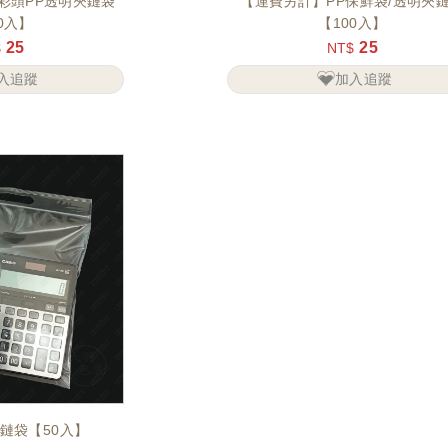
彩頭PP透明夾鏈袋
【運費另計】PP保鮮袋/透明夾
0入】
【100入】
25
25
$
NT$
入追蹤
加入追蹤
鏈袋【50入】