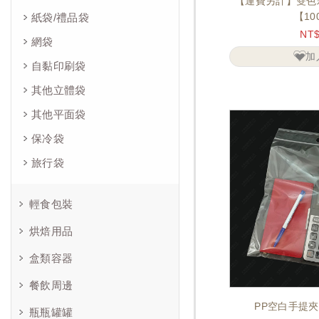
【運費另計】雙色
【10
紙袋/禮品袋
NT
網袋
加
自黏印刷袋
其他立體袋
其他平面袋
保冷袋
旅行袋
輕食包裝
烘焙用品
盒類容器
餐飲周邊
PP空白手提夾
瓶瓶罐罐