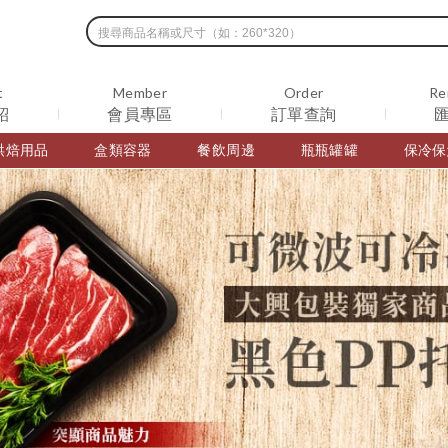
t
Member
Order
Re
紹
會員專區
訂單查詢
烘焙用品
盒類容器
餐飲周邊
瓶瓶罐罐
保冷保