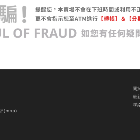
關
最
聯
評(
map
)