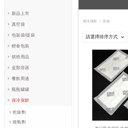
新品上市
保冷保鮮
其他
真空袋
包裝袋/提袋
輕食包裝
烘焙用品
盒類容器
餐飲周邊
瓶瓶罐罐
保冷保鮮
乾燥劑
脫氧劑