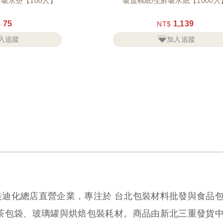
吸水墊【100入】
吸血棉紙/生鮮吸水紙【1000入
75
1,139
$
NT$
入追蹤
加入追蹤
裝迪化總店直營企業，專注於 台北包裝材料批發與食品
、茶包袋、玻璃罐與烘焙包裝耗材。商品由新北三重發貨