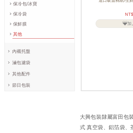
進口吸血棉紙/生鮮
保冷包/冰寶
保冷袋
NT
加
保鮮膜
其他
內襯托盤
滷包濾袋
其他配件
節日包裝
大興包裝隸屬富田包
式 真空袋、鋁箔袋