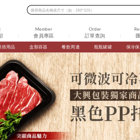
t
Member
Order
Re
紹
會員專區
訂單查詢
烘焙用品
盒類容器
餐飲周邊
瓶瓶罐罐
保冷保