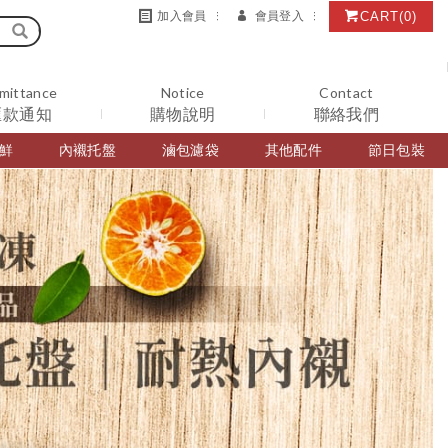
CART
(0)
加入會員
會員登入
mittance
Notice
Contact
匯款通知
購物說明
聯絡我們
鮮
內襯托盤
滷包濾袋
其他配件
節日包裝