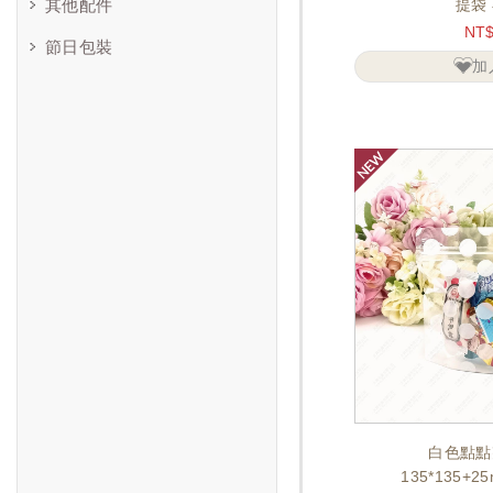
其他配件
提袋 
NT
節日包裝
加
白色點點
135*135+