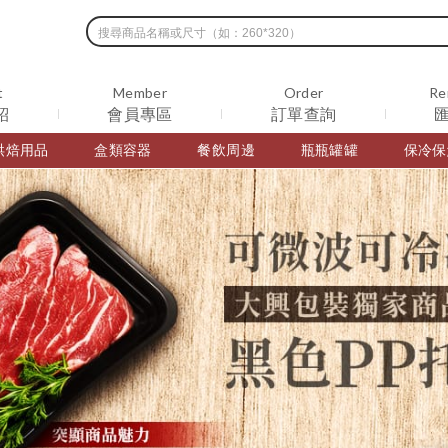
t
Member
Order
Re
紹
會員專區
訂單查詢
烘焙用品
盒類容器
餐飲周邊
瓶瓶罐罐
保冷保