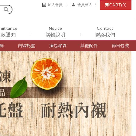
CART
(0)
加入會員
會員登入
mittance
Notice
Contact
匯款通知
購物說明
聯絡我們
鮮
內襯托盤
滷包濾袋
其他配件
節日包裝