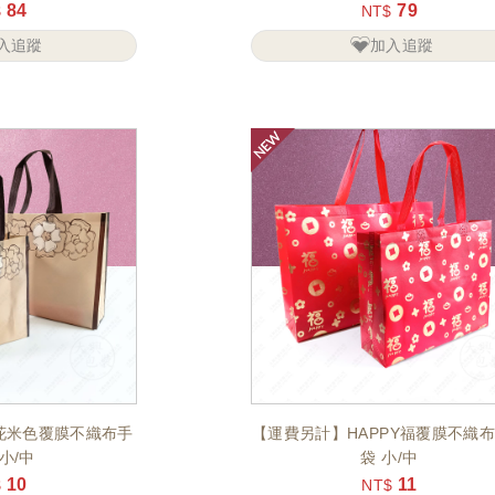
84
79
$
NT$
入追蹤
加入追蹤
花米色覆膜不織布手
【運費另計】HAPPY福覆膜不織
小/中
袋 小/中
10
11
$
NT$