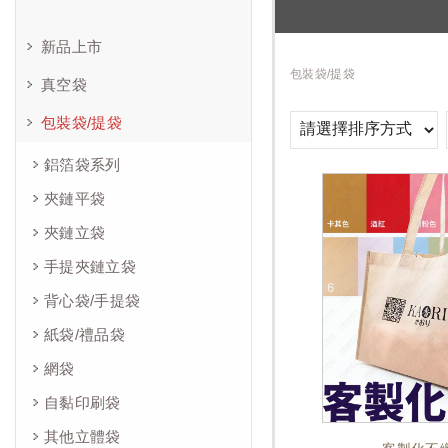
新品上市
包裝袋/提袋
真空袋
包裝袋/提袋
鋁箔袋系列
夾鏈平袋
夾鏈立袋
手提夾鏈立袋
背心袋/手提袋
紙袋/禮品袋
網袋
自黏印刷袋
其他立體袋