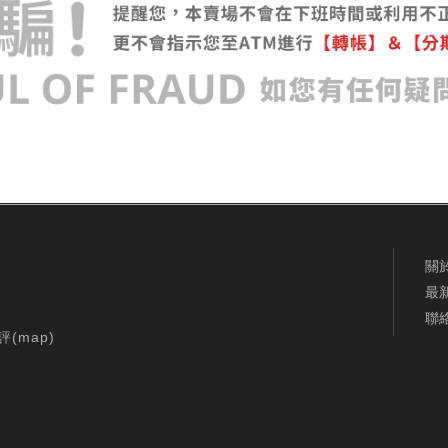
關
最
聯
評(
map
)