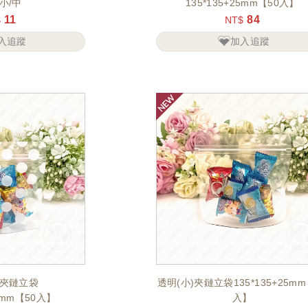
小/中
135*135+25mm【50入】
11
84
$
NT$
入追蹤
加入追蹤
夾鏈立袋
透明(小)夾鏈立袋135*135+25mm
25mm【50入】
入】