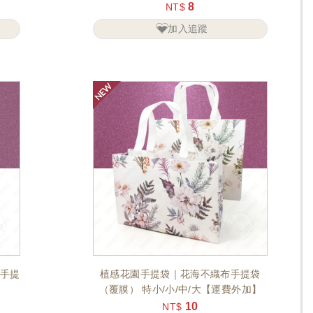
8
NT$
加入追蹤
布手提
植感花園手提袋｜花海不織布手提袋
（覆膜） 特小/小/中/大【運費外加】
10
NT$