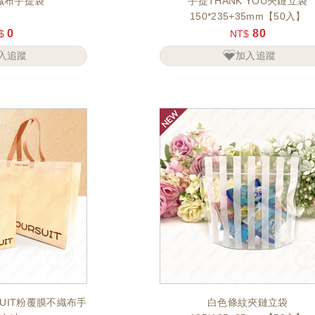
織布手提袋
手提THANK YOU夾鏈立袋
150*235+35mm【50入】
0
80
$
NT$
入追蹤
加入追蹤
UIT粉覆膜不織布手
白色條紋夾鏈立袋