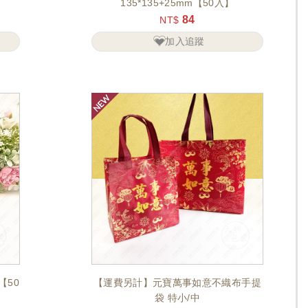
135*135+25mm【50入】
84
NT$
加入追蹤
【50
【運費另計】元寶萬事如意不織布手提
袋 特小/中