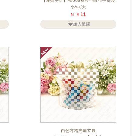
【運費另計】#5005覆膜不織布手提袋
小/中/大
11
NT$
加入追蹤
白色方格夾鏈立袋