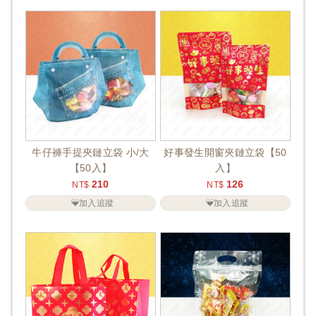
牛仔褲手提夾鏈立袋 小/大
好事發生開窗夾鏈立袋【50
【50入】
入】
210
126
NT$
NT$
加入追蹤
加入追蹤