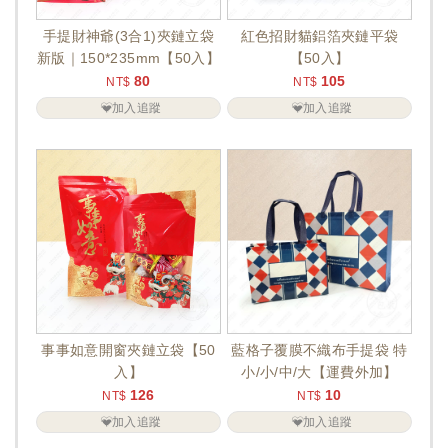
手提財神爺(3合1)夾鏈立袋
紅色招財貓鋁箔夾鏈平袋
新版｜150*235mm【50入】
【50入】
80
105
NT$
NT$
加入追蹤
加入追蹤
事事如意開窗夾鏈立袋【50
藍格子覆膜不織布手提袋 特
入】
小/小/中/大【運費外加】
126
10
NT$
NT$
加入追蹤
加入追蹤