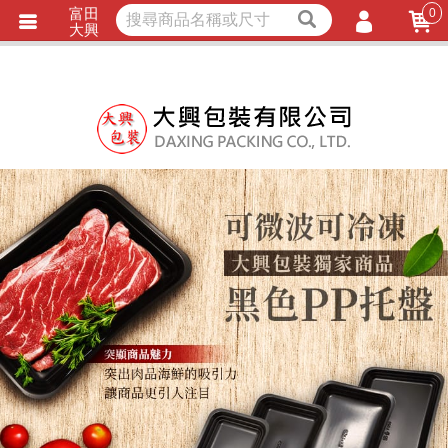
富田
0
獨家商品
耐熱內襯
大興
立即詢價
LINE詢問
會員登入
會員註冊
忘記密碼
訂單查詢
TRACK LISTING
追 / 蹤 / 清 / 單
匯款通知