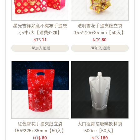
星光吉祥如意不織布手提袋
透明雪花手提夾鏈立袋
小/中/大【運費外加】
155*225+35mm【50入】
11
80
NT$
NT$
加入追蹤
加入追蹤
紅色雪花手提夾鏈立袋
大口徑鋁箔吸嘴飲料袋
155*225+35mm【50入】
500cc【50入】
80
189
NT$
NT$