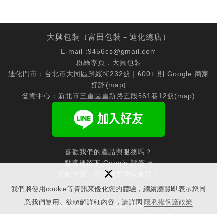
大興包裝（富田包裝－迪化總店）
E-mail :
9456ds@gmail.com
粉絲專頁 :
大興包裝
迪化門市：台北市大同區歸綏街232號｜600+ 則 Google 商家
好評(
map
)
發貨中心：新北市三重區重新路五段661巷12號(
map
)
喜歡我們的產品與服務嗎？
點這裡留下 Google 評價 ⭐
×
您的回饋，會讓我們做得更好！
我們將使用cookie等資訊來優化您的體驗，繼續瀏覽即表示您同
意我們使用。欲瞭解詳細內容，請詳閱
隱私權保護政策
Copyright © Copyright © 2025 大興包裝 all rights
reserved.