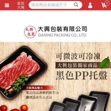
富田
0
獨家商品
耐熱內襯
大興
立即詢價
LINE詢問
會員登入
會員註冊
忘記密碼
訂單查詢
TRACK LISTING
追 / 蹤 / 清 / 單
匯款通知