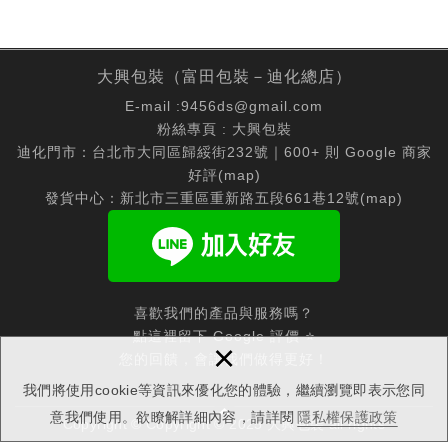
大興包裝（富田包裝－迪化總店）
E-mail :
9456ds@gmail.com
粉絲專頁 :
大興包裝
迪化門市：台北市大同區歸綏街232號｜600+ 則 Google 商家
好評(
map
)
發貨中心：新北市三重區重新路五段661巷12號(
map
)
喜歡我們的產品與服務嗎？
點這裡留下 Google 評價 ⭐
×
您的回饋，會讓我們做得更好！
我們將使用cookie等資訊來優化您的體驗，繼續瀏覽即表示您同
意我們使用。欲瞭解詳細內容，請詳閱
隱私權保護政策
Copyright © Copyright © 2025 大興包裝 all rights
reserved.