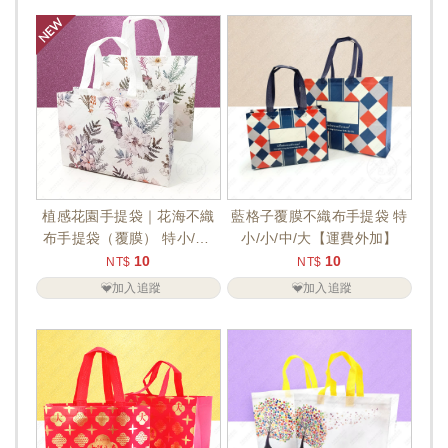
植感花園手提袋｜花海不織
藍格子覆膜不織布手提袋 特
布手提袋（覆膜） 特小/小/
小/小/中/大【運費外加】
中/大【運費外加】
10
10
NT$
NT$
加入追蹤
加入追蹤