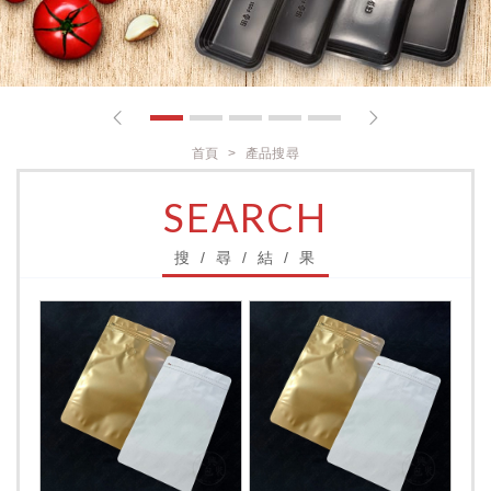
1
2
3
4
5
首頁
產品搜尋
SEARCH
搜 / 尋 / 結 / 果