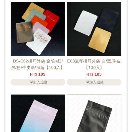
DS-C02掛耳外袋 金/白/紅/
E03無印掛耳外袋 白/黑/牛皮
黑/粉/牛皮紙/深藍【100入】
【100入】
105
105
NT$
NT$
加入追蹤
加入追蹤