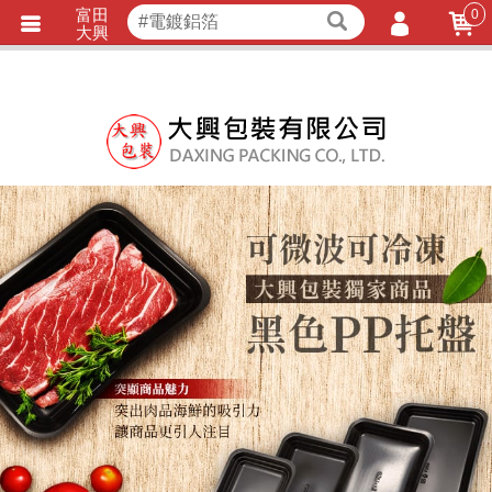
富田
0
獨家商品
耐熱內襯
大興
立即詢價
LINE詢問
會員登入
會員註冊
忘記密碼
訂單查詢
TRACK LISTING
追 / 蹤 / 清 / 單
匯款通知