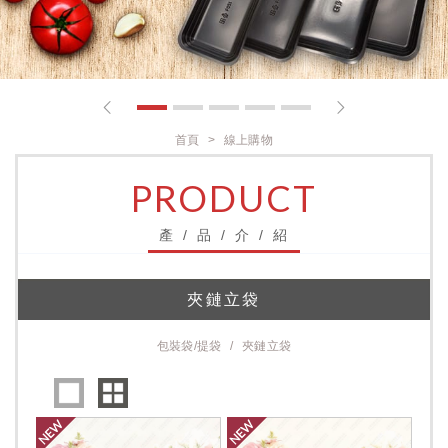
1
2
3
4
5
首頁
線上購物
PRODUCT
產 / 品 / 介 / 紹
夾鏈立袋
包裝袋/提袋
夾鏈立袋