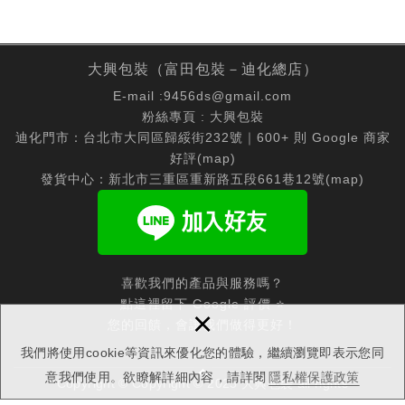
大興包裝（富田包裝－迪化總店）
E-mail :
9456ds@gmail.com
粉絲專頁 :
大興包裝
迪化門市：台北市大同區歸綏街232號｜600+ 則 Google 商家
好評(
map
)
發貨中心：新北市三重區重新路五段661巷12號(
map
)
喜歡我們的產品與服務嗎？
點這裡留下 Google 評價 ⭐
×
您的回饋，會讓我們做得更好！
我們將使用cookie等資訊來優化您的體驗，繼續瀏覽即表示您同
意我們使用。欲瞭解詳細內容，請詳閱
隱私權保護政策
Copyright © Copyright © 2025 大興包裝 all rights
reserved.