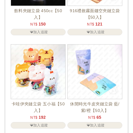
飲料夾鏈立袋 450cc【50
916禮敘霧面鏤空夾鏈立袋
入】
【50入】
150
121
NT$
NT$
加入追蹤
加入追蹤
卡哇伊夾鏈立袋 五小福【50
休閒時光牛皮夾鏈立袋 藍/
入】
紫/橙【50入】
192
65
NT$
NT$
加入追蹤
加入追蹤