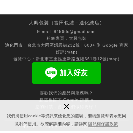
大興包裝（富田包裝－迪化總店）
E-mail :
9456ds@gmail.com
粉絲專頁 :
大興包裝
迪化門市：台北市大同區歸綏街232號｜600+ 則 Google 商家
好評(
map
)
發貨中心：新北市三重區重新路五段661巷12號(
map
)
喜歡我們的產品與服務嗎？
點這裡留下 Google 評價 ⭐
×
您的回饋，會讓我們做得更好！
我們將使用cookie等資訊來優化您的體驗，繼續瀏覽即表示您同
意我們使用。欲瞭解詳細內容，請詳閱
隱私權保護政策
Copyright © Copyright © 2025 大興包裝 all rights
reserved.