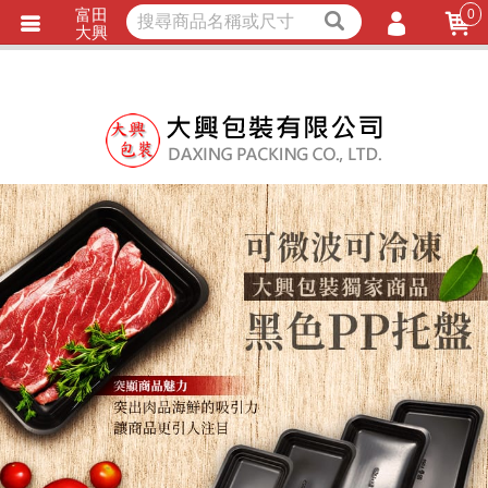
富田
0
獨家商品
耐熱內襯
大興
立即詢價
LINE詢問
會員登入
會員註冊
忘記密碼
訂單查詢
TRACK LISTING
追 / 蹤 / 清 / 單
匯款通知