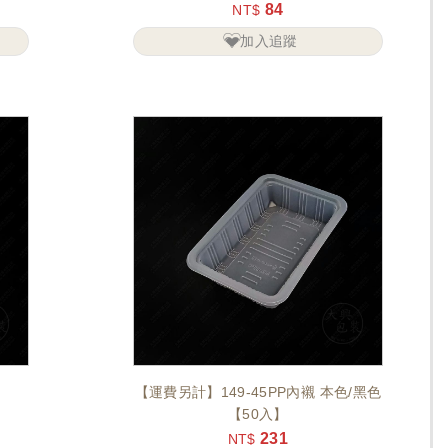
84
NT$
加入追蹤
【運費另計】149-45PP內襯 本色/黑色
【50入】
231
NT$