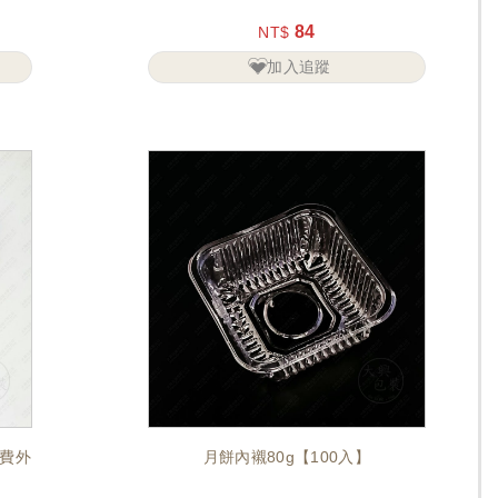
84
NT$
加入追蹤
運費外
月餅內襯80g【100入】