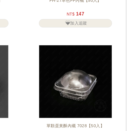
】
FH-27本色PP內襯【50入】
147
NT$
加入追蹤
單顆蛋黃酥內襯 7028【50入】