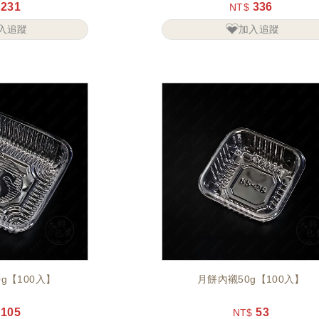
231
336
NT$
入追蹤
加入追蹤
g【100入】
月餅內襯50g【100入】
105
53
NT$