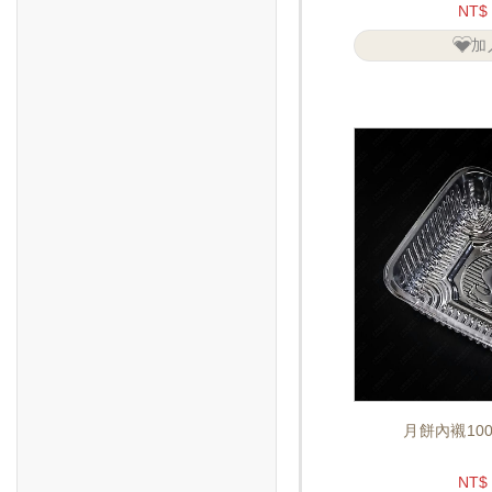
NT$
加
月餅內襯100
NT$