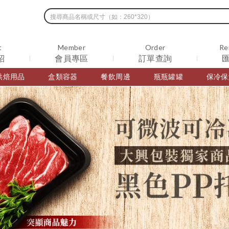
t
Member
Order
Re
紹
會員專區
訂單查詢
烘焙用品
盒類容器
餐飲周邊
瓶瓶罐罐
保冷保