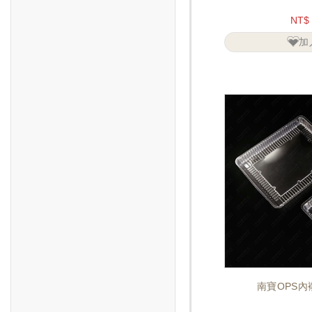
NT$
加
南寶OPS內