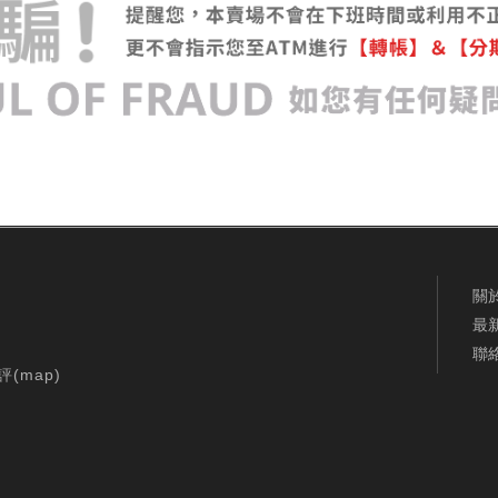
關
最
聯
評(
map
)