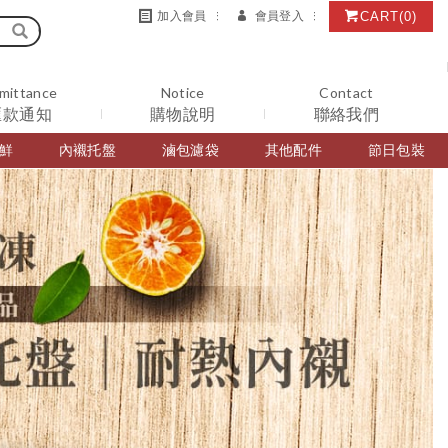
CART
(0)
加入會員
會員登入
mittance
Notice
Contact
匯款通知
購物說明
聯絡我們
鮮
內襯托盤
滷包濾袋
其他配件
節日包裝