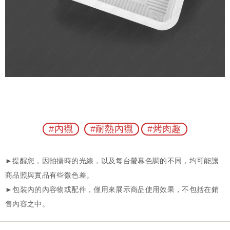
#內襯
#耐熱內襯
#烤肉趣