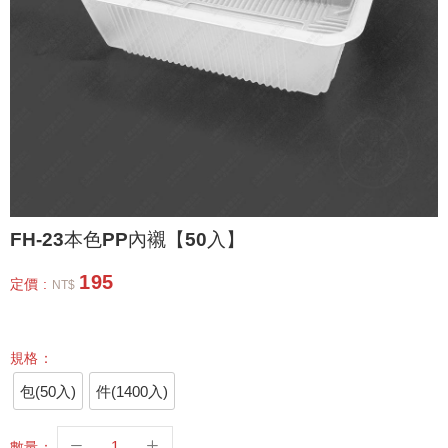
FH-23本色PP內襯【50入】
195
定價 :
NT$
規格：
包(50入)
件(1400入)
數量：