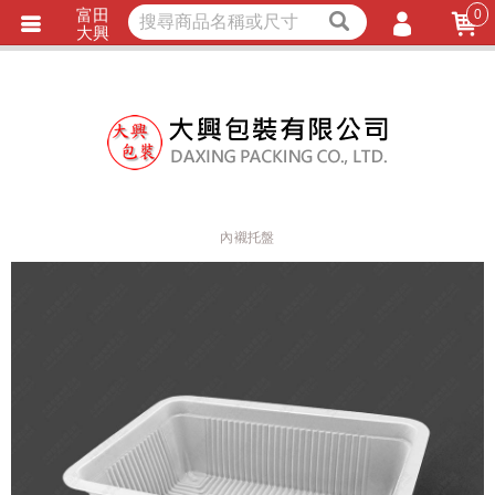
富田
0
獨家商品
耐熱內襯
大興
立即詢價
LINE詢問
會員登入
會員註冊
忘記密碼
訂單查詢
內襯托盤
TRACK LISTING
追 / 蹤 / 清 / 單
匯款通知