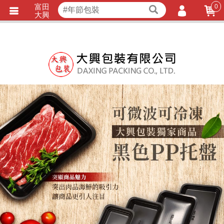
富田
0
獨家商品
耐熱內襯
大興
立即詢價
LINE詢問
會員登入
會員註冊
忘記密碼
訂單查詢
TRACK LISTING
追 / 蹤 / 清 / 單
匯款通知