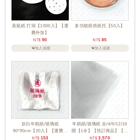
蒸籠紙 打洞【1000入】【運
多功能烘焙紙托【50入】
費外加】
90
85
NT$
NT$
加入追蹤
加入追蹤
折白年糕紙/玻璃紙
年糕紙/玻璃紙 全/4/9/12/16
90*90cm【20入】【運費外
開【1令】【預訂商品】【運
加】
費外加】
153
3,570
NT$
NT$