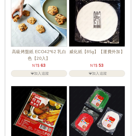
高級烤盤紙 ECO42*62 乳白
威化紙【85g】【運費外加】
色【20入】
63
53
NT$
NT$
加入追蹤
加入追蹤