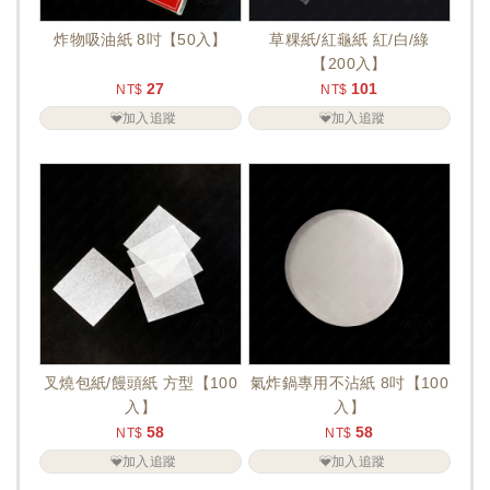
炸物吸油紙 8吋【50入】
草粿紙/紅龜紙 紅/白/綠
【200入】
27
101
NT$
NT$
加入追蹤
加入追蹤
叉燒包紙/饅頭紙 方型【100
氣炸鍋專用不沾紙 8吋【100
入】
入】
58
58
NT$
NT$
加入追蹤
加入追蹤