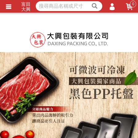
富田
0
獨家商品
耐熱內襯
大興
立即詢價
LINE詢問
會員登入
會員註冊
忘記密碼
訂單查詢
TRACK LISTING
追 / 蹤 / 清 / 單
匯款通知