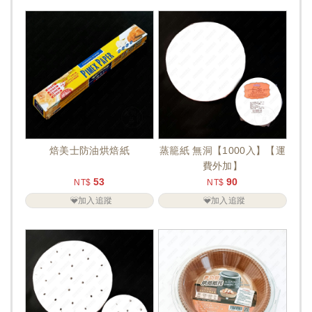
焙美士防油烘焙紙
蒸籠紙 無洞【1000入】【運
費外加】
53
90
NT$
NT$
加入追蹤
加入追蹤