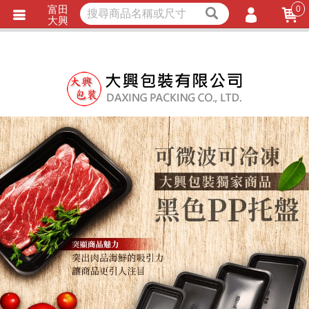
富田
0
獨家商品
耐熱內襯
大興
立即詢價
LINE詢問
會員登入
會員註冊
忘記密碼
訂單查詢
TRACK LISTING
追 / 蹤 / 清 / 單
匯款通知