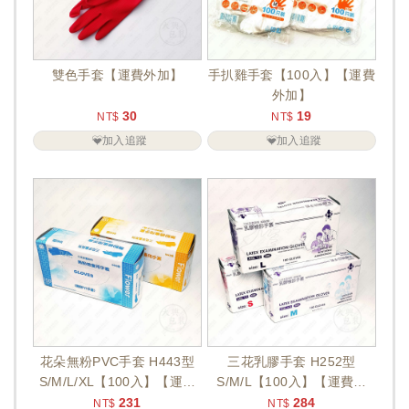
雙色手套【運費外加】
手扒雞手套【100入】【運費
外加】
30
19
NT$
NT$
加入追蹤
加入追蹤
花朵無粉PVC手套 H443型
三花乳膠手套 H252型
S/M/L/XL【100入】【運費
S/M/L【100入】【運費外
外加】
加】
231
284
NT$
NT$