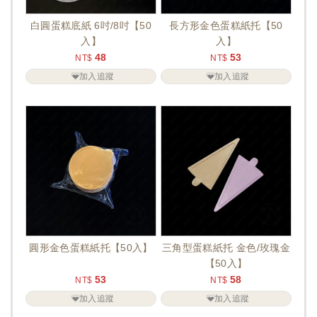
白圓蛋糕底紙 6吋/8吋【50
長方形金色蛋糕紙托【50
入】
入】
48
53
NT$
NT$
加入追蹤
加入追蹤
圓形金色蛋糕紙托【50入】
三角型蛋糕紙托 金色/玫瑰金
【50入】
53
58
NT$
NT$
加入追蹤
加入追蹤