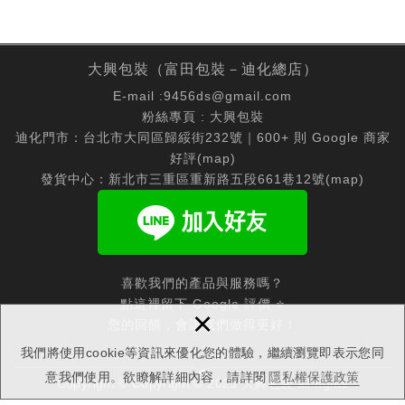
大興包裝（富田包裝－迪化總店）
E-mail :
9456ds@gmail.com
粉絲專頁 :
大興包裝
迪化門市：台北市大同區歸綏街232號｜600+ 則 Google 商家
好評(
map
)
發貨中心：新北市三重區重新路五段661巷12號(
map
)
喜歡我們的產品與服務嗎？
點這裡留下 Google 評價 ⭐
×
您的回饋，會讓我們做得更好！
我們將使用cookie等資訊來優化您的體驗，繼續瀏覽即表示您同
意我們使用。欲瞭解詳細內容，請詳閱
隱私權保護政策
Copyright © Copyright © 2025 大興包裝 all rights
reserved.