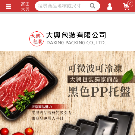
富田
0
獨家商品
耐熱內襯
大興
立即詢價
LINE詢問
會員登入
會員註冊
忘記密碼
訂單查詢
TRACK LISTING
追 / 蹤 / 清 / 單
匯款通知