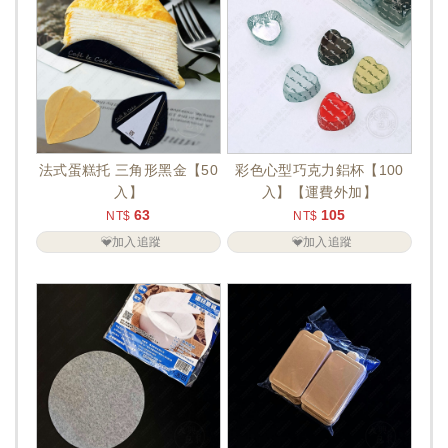
法式蛋糕托 三角形黑金【50
彩色心型巧克力鋁杯【100
入】
入】【運費外加】
63
105
NT$
NT$
加入追蹤
加入追蹤