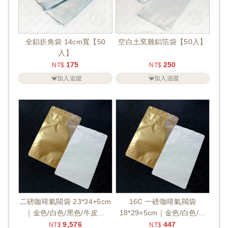
全鋁折角袋 14cm寬【50
空白土窯雞鋁箔袋【50入】
入】
175
250
NT$
NT$
加入追蹤
加入追蹤
二磅咖啡氣閥袋 23*34+5cm
16C 一磅咖啡氣閥袋
｜金色/白色/黑色/牛皮色
18*29+5cm｜金色/白色/黑
【800入】【預訂商...
色/牛皮色【50入】
9,576
447
NT$
NT$