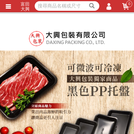
富田
0
獨家商品
耐熱內襯
大興
立即詢價
LINE詢問
會員登入
會員註冊
忘記密碼
訂單查詢
TRACK LISTING
追 / 蹤 / 清 / 單
匯款通知