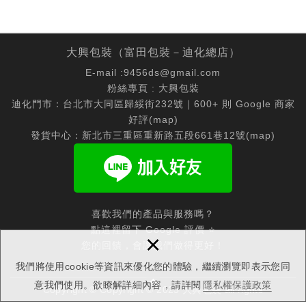
大興包裝（富田包裝－迪化總店）
E-mail :
9456ds@gmail.com
粉絲專頁 :
大興包裝
迪化門市：台北市大同區歸綏街232號｜600+ 則 Google 商家
好評(
map
)
發貨中心：新北市三重區重新路五段661巷12號(
map
)
喜歡我們的產品與服務嗎？
點這裡留下 Google 評價 ⭐
×
您的回饋，會讓我們做得更好！
我們將使用cookie等資訊來優化您的體驗，繼續瀏覽即表示您同
意我們使用。欲瞭解詳細內容，請詳閱
隱私權保護政策
Copyright © Copyright © 2025 大興包裝 all rights
reserved.