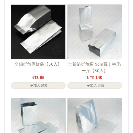
全鋁折角保鮮袋【50入】
全鋁箔折角袋 9cm寬｜半斤/
一斤【50入】
86
140
NT$
NT$
加入追蹤
加入追蹤