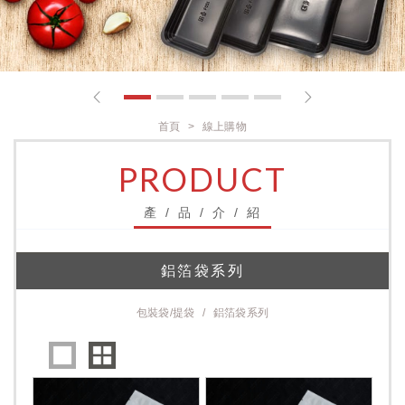
1
2
3
4
5
首頁
線上購物
PRODUCT
產 / 品 / 介 / 紹
鋁箔袋系列
包裝袋/提袋
鋁箔袋系列