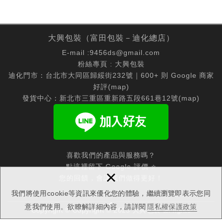
大興包裝（富田包裝－迪化總店）
E-mail :
9456ds@gmail.com
粉絲專頁 :
大興包裝
迪化門市：台北市大同區歸綏街232號｜600+ 則 Google 商家
好評(
map
)
發貨中心：新北市三重區重新路五段661巷12號(
map
)
喜歡我們的產品與服務嗎？
點這裡留下 Google 評價 ⭐
×
您的回饋，會讓我們做得更好！
我們將使用cookie等資訊來優化您的體驗，繼續瀏覽即表示您同
意我們使用。欲瞭解詳細內容，請詳閱
隱私權保護政策
Copyright © Copyright © 2025 大興包裝 all rights
reserved.