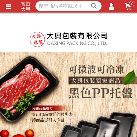
富田
0
獨家商品
耐熱內襯
大興
立即詢價
LINE詢問
會員登入
會員註冊
忘記密碼
訂單查詢
TRACK LISTING
追 / 蹤 / 清 / 單
匯款通知