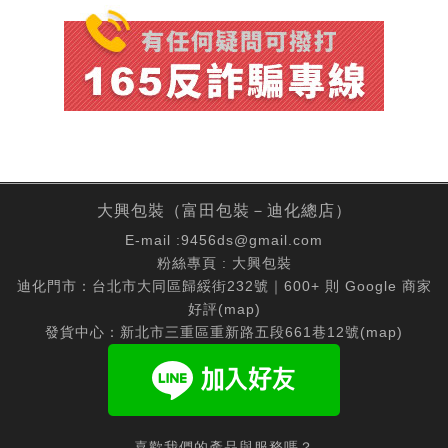
大興包裝（富田包裝－迪化總店）
E-mail :
9456ds@gmail.com
粉絲專頁 :
大興包裝
迪化門市：台北市大同區歸綏街232號｜600+ 則 Google 商家
好評(
map
)
發貨中心：新北市三重區重新路五段661巷12號(
map
)
喜歡我們的產品與服務嗎？