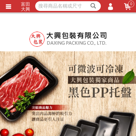
富田
0
獨家商品
耐熱內襯
大興
立即詢價
LINE詢問
會員登入
會員註冊
忘記密碼
訂單查詢
TRACK LISTING
追 / 蹤 / 清 / 單
匯款通知