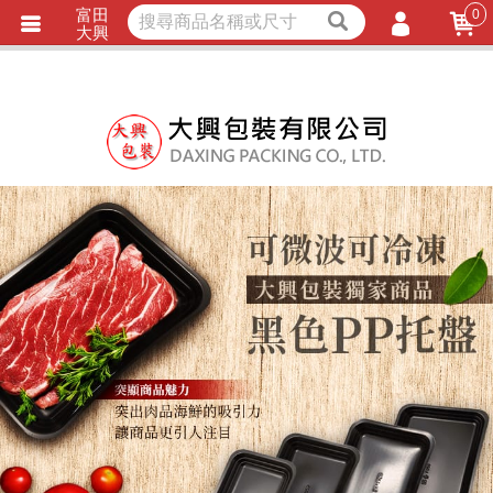
富田
0
獨家商品
耐熱內襯
大興
立即詢價
LINE詢問
會員登入
會員註冊
忘記密碼
訂單查詢
TRACK LISTING
追 / 蹤 / 清 / 單
匯款通知