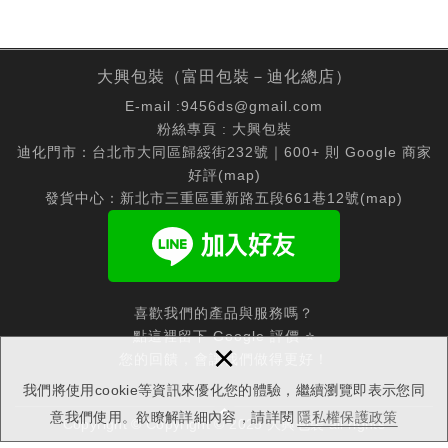
大興包裝（富田包裝－迪化總店）
E-mail :
9456ds@gmail.com
粉絲專頁 :
大興包裝
迪化門市：台北市大同區歸綏街232號｜600+ 則 Google 商家
好評(
map
)
發貨中心：新北市三重區重新路五段661巷12號(
map
)
喜歡我們的產品與服務嗎？
點這裡留下 Google 評價 ⭐
×
您的回饋，會讓我們做得更好！
我們將使用cookie等資訊來優化您的體驗，繼續瀏覽即表示您同
意我們使用。欲瞭解詳細內容，請詳閱
隱私權保護政策
Copyright © Copyright © 2025 大興包裝 all rights
reserved.