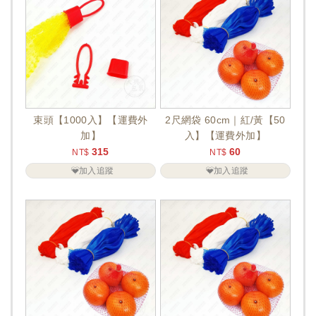
束頭【1000入】【運費外
2尺網袋 60cm｜紅/黃【50
加】
入】【運費外加】
315
60
NT$
NT$
加入追蹤
加入追蹤