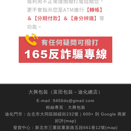
大興包裝（富田包裝－迪化總店）
E-mail :
9456ds@gmail.com
粉絲專頁 :
大興包裝
迪化門市：台北市大同區歸綏街232號｜600+ 則 Google 商家
好評(
map
)
發貨中心：新北市三重區重新路五段661巷12號(
map
)