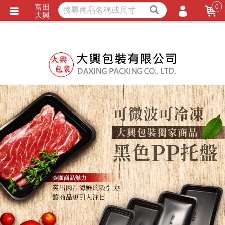
富田
0
獨家商品
耐熱內襯
大興
立即詢價
LINE詢問
會員登入
會員註冊
忘記密碼
訂單查詢
TRACK LISTING
追 / 蹤 / 清 / 單
匯款通知