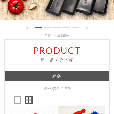
1
2
3
4
5
首頁
線上購物
PRODUCT
產 / 品 / 介 / 紹
網袋
包裝袋/提袋
網袋