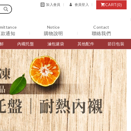
CART
(0)
加入會員
會員登入
mittance
Notice
Contact
匯款通知
購物說明
聯絡我們
鮮
內襯托盤
滷包濾袋
其他配件
節日包裝