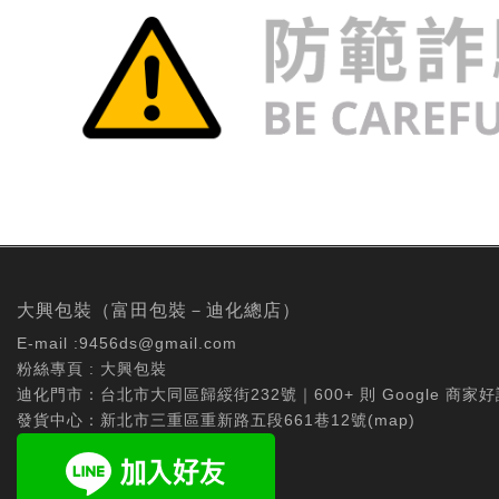
大興包裝（富田包裝－迪化總店）
E-mail :
9456ds@gmail.com
粉絲專頁 :
大興包裝
迪化門市：台北市大同區歸綏街232號｜600+ 則 Google 商家好
發貨中心：新北市三重區重新路五段661巷12號(
map
)