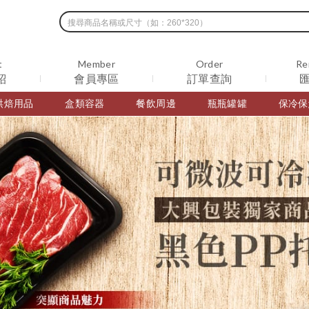
t
Member
Order
Re
紹
會員專區
訂單查詢
烘焙用品
盒類容器
餐飲周邊
瓶瓶罐罐
保冷保