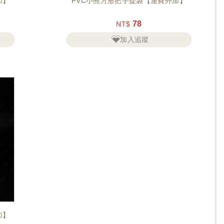
加】
PVC小熊方形把手提袋【運費外加】
78
NT$
加入追蹤
加】