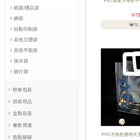
PVC花朵方形把
紙袋/禮品袋
NT
網袋
加
自黏印刷袋
其他立體袋
其他平面袋
保冷袋
旅行袋
輕食包裝
烘焙用品
盒類容器
餐飲周邊
PVC方形把透明大
瓶瓶罐罐