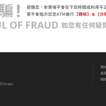
關
最
聯
評(
map
)