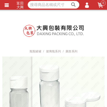
富田
0
獨家商品
耐熱內襯
大興
立即詢價
LINE詢問
會員登入
會員註冊
忘記密碼
訂單查詢
瓶瓶罐罐
玻璃瓶系列
圓形系列
TRACK LISTING
追 / 蹤 / 清 / 單
匯款通知