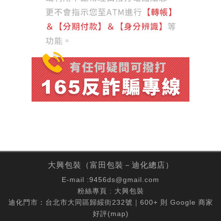
大興包裝（富田包裝－迪化總店）
E-mail :
9456ds@gmail.com
粉絲專頁 :
大興包裝
迪化門市：台北市大同區歸綏街232號｜600+ 則 Google 商家
好評(
map
)