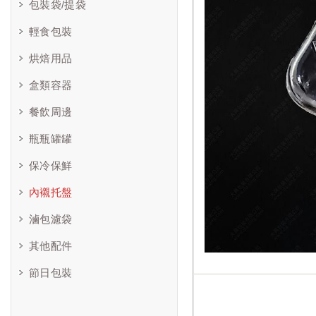
包裝袋/提袋
輕食包裝
烘焙用品
盒類容器
餐飲周邊
瓶瓶罐罐
保冷保鮮
內襯托盤
滷包濾袋
其他配件
節日包裝