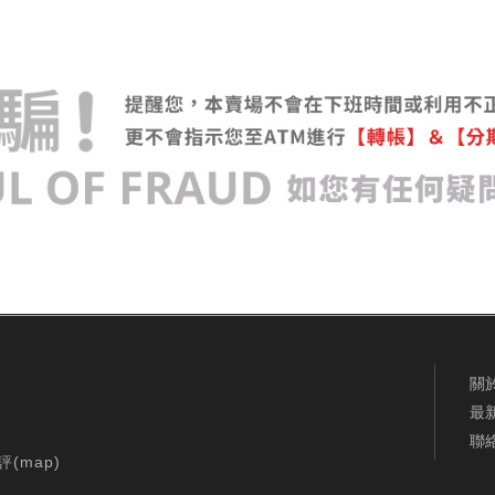
關
最
聯
評(
map
)