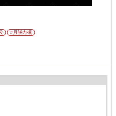
袋
#月餅內襯