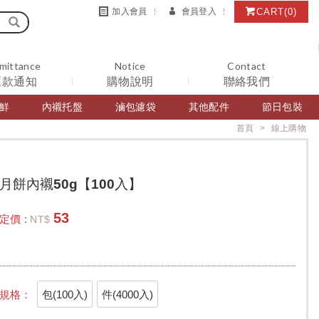
CART
(0)
加入會員
會員登入
mittance
Notice
Contact
匯款通知
購物說明
聯絡我們
鮮
內襯托盤
滷包濾袋
其他配件
節日包裝
首頁
線上購物
月餅內襯50g【100入】
53
定價 :
NT$
包(100入)
件(4000入)
規格：