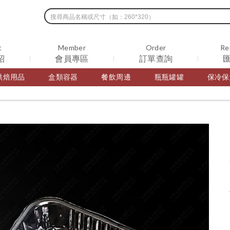
t
Member
Order
Re
紹
會員專區
訂單查詢
烘焙用品
盒類容器
餐飲周邊
瓶瓶罐罐
保冷保