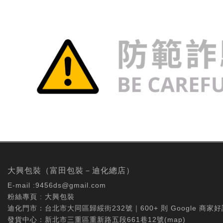
大興包裝（富田包裝－迪化總店）
E-mail :
9456ds@gmail.com
粉絲專頁 :
大興包裝
迪化門市：台北市大同區歸綏街232號｜600+ 則 Google 商家好
發貨中心：新北市三重區重新路五段661巷12號(
map
)