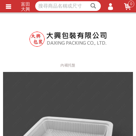
富田
0
獨家商品
耐熱內襯
大興
立即詢價
LINE詢問
會員登入
會員註冊
忘記密碼
訂單查詢
內襯托盤
TRACK LISTING
追 / 蹤 / 清 / 單
匯款通知