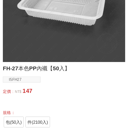
FH-27本色PP內襯【50入】
I5FH27
147
定價 :
NT$
規格：
包(50入)
件(2100入)