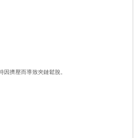
。
時因擠壓而導致夾鏈鬆脫。