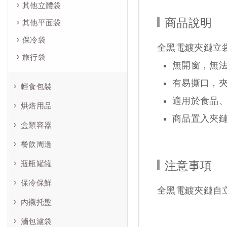
其他立體袋
商品說明
其他平面袋
保冷袋
全黑電鍍夾鏈立
旅行袋
無開窗，無
有易撕口，
輕食包裝
適用於食品
烘焙用品
商品置入夾
盒類容器
餐飲周邊
瓶瓶罐罐
注意事項
保冷保鮮
全黑電鍍夾鏈自
內襯托盤
滷包濾袋