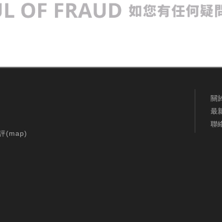
關
最
聯
評(
map
)