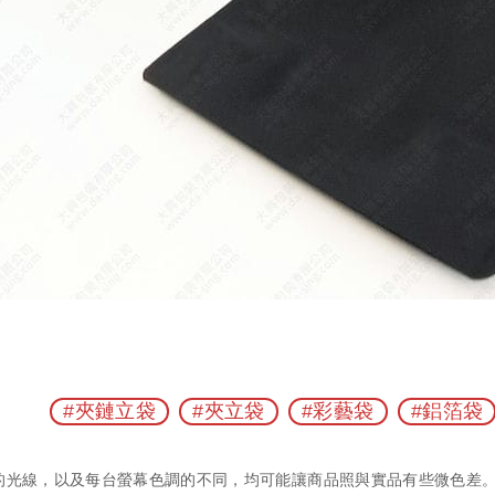
#夾鏈立袋
#夾立袋
#彩藝袋
#鋁箔袋