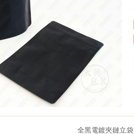
全黑電鍍夾鏈立袋