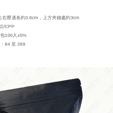
右壓邊各約0.8cm，上方夾鏈處約3cm
鋁/CPP
100入±5%
價：
84
至
289