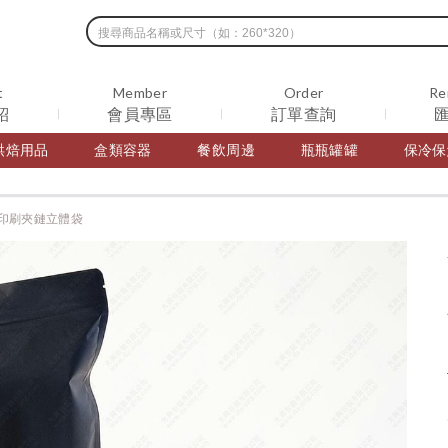
t
Member
Order
Re
紹
會員專區
訂單查詢
烘焙用品
盒類容器
餐飲周邊
瓶瓶罐罐
保冷保
印刷夾鏈立體袋