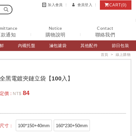
CART
(0)
加入會員
會員登入
mittance
Notice
Contact
匯款通知
購物說明
聯絡我們
鮮
內襯托盤
滷包濾袋
其他配件
節日包裝
首頁
線上購物
全黑電鍍夾鏈立袋【100入】
84
定價 :
NT$
100*150+40mm
160*230+50mm
尺寸：