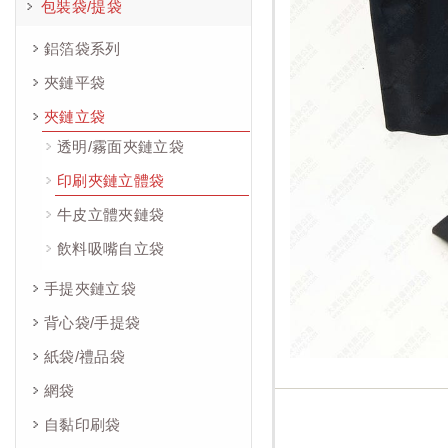
包裝袋/提袋
鋁箔袋系列
夾鏈平袋
夾鏈立袋
透明/霧面夾鏈立袋
印刷夾鏈立體袋
牛皮立體夾鏈袋
飲料吸嘴自立袋
手提夾鏈立袋
背心袋/手提袋
紙袋/禮品袋
網袋
自黏印刷袋