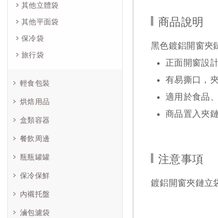
其他立體袋
商品說明
其他平面袋
保冷袋
黑色鍍鋁開窗夾
旅行袋
正面開窗設
有易撕口，
輕食包裝
適用於食品
烘焙用品
商品置入夾
盒類容器
餐飲周邊
瓶瓶罐罐
注意事項
保冷保鮮
鍍鋁開窗夾鏈立
內襯托盤
滷包濾袋