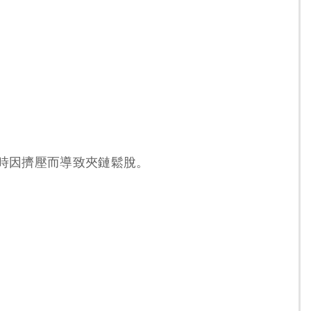
時因擠壓而導致夾鏈鬆脫。