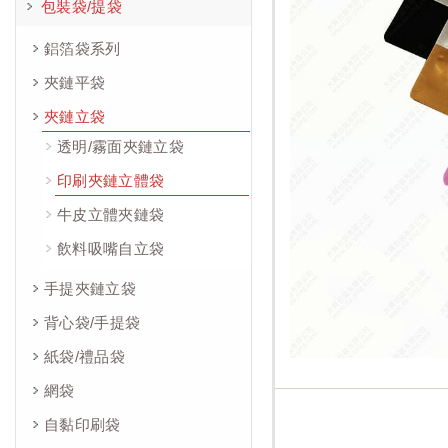
包裝袋/提袋
鋁箔袋系列
夾鏈平袋
夾鏈立袋
透明/霧面夾鏈立袋
印刷夾鏈立體袋
牛皮立體夾鏈袋
飲料吸嘴自立袋
手提夾鏈立袋
背心袋/手提袋
紙袋/禮品袋
網袋
自黏印刷袋