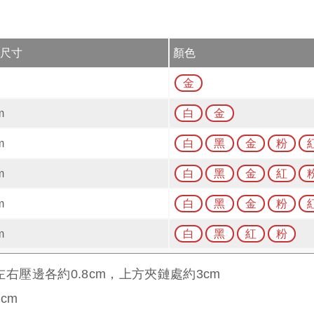
尺寸
顏色
金
m
白
金
m
白
黑
金
粉
m
白
黑
金
紅
m
白
黑
金
粉
m
白
黑
紅
粉
右壓邊各約0.8cm，上方夾鏈處約3cm
cm