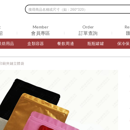
t
Member
Order
Re
紹
會員專區
訂單查詢
烘焙用品
盒類容器
餐飲周邊
瓶瓶罐罐
保冷保
印刷夾鏈立體袋