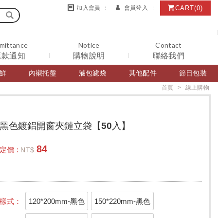
CART
(0)
加入會員
會員登入
mittance
Notice
Contact
匯款通知
購物說明
聯絡我們
鮮
內襯托盤
滷包濾袋
其他配件
節日包裝
首頁
線上購物
黑色鍍鋁開窗夾鏈立袋【50入】
84
定價 :
NT$
120*200mm-黑色
150*220mm-黑色
樣式：