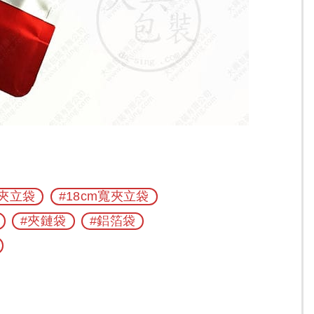
寬夾立袋
#18cm寬夾立袋
#夾鏈袋
#鋁箔袋