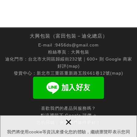
大興包裝（富田包裝－迪化總店）
E-mail :
9456ds@gmail.com
粉絲專頁 :
大興包裝
迪化門市：台北市大同區歸綏街232號｜600+ 則 Google 商家
好評(
map
)
發貨中心：新北市三重區重新路五段661巷12號(
map
)
喜歡我們的產品與服務嗎？
點這裡留下 Google 評價 ⭐
×
您的回饋，會讓我們做得更好！
我們將使用cookie等資訊來優化您的體驗，繼續瀏覽即表示您同