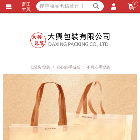
富田
0
獨家商品
耐熱內襯
大興
立即詢價
LINE詢問
會員登入
會員註冊
忘記密碼
訂單查詢
包裝袋/提袋
背心袋/手提袋
不織布手提袋
TRACK LISTING
追 / 蹤 / 清 / 單
匯款通知