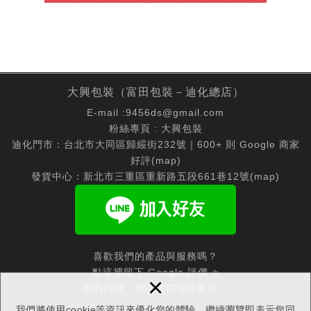
大興包裝（富田包裝－迪化總店）
E-mail :
9456ds@gmail.com
粉絲專頁 :
大興包裝
迪化門市：台北市大同區歸綏街232號｜600+ 則 Google 商家
好評(
map
)
發貨中心：新北市三重區重新路五段661巷12號(
map
)
喜歡我們的產品與服務嗎？
點這裡留下 Google 評價 ⭐
×
您的回饋，會讓我們做得更好！
我們將使用cookie等資訊來優化您的體驗，繼續瀏覽即表示您同