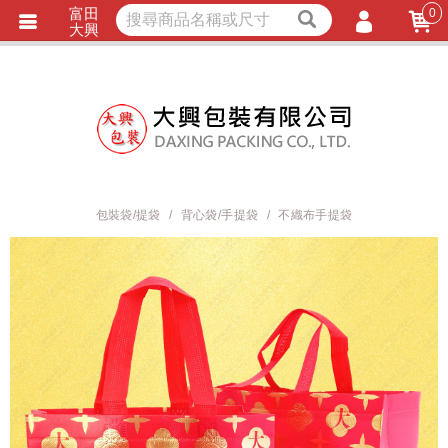
富田
0
獨家商品
耐熱內襯
大興
立即詢價
LINE詢問
會員登入
會員註冊
忘記密碼
訂單查詢
包裝袋/提袋
背心袋/手提袋
不織布手提袋
TRACK LISTING
追 / 蹤 / 清 / 單
匯款通知