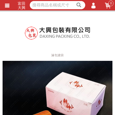
富田
0
獨家商品
耐熱內襯
大興
立即詢價
LINE詢問
會員登入
會員註冊
忘記密碼
訂單查詢
滷包濾袋
TRACK LISTING
追 / 蹤 / 清 / 單
匯款通知