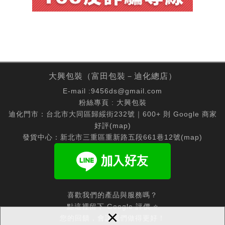
大興包裝（富田包裝－迪化總店）
E-mail :
9456ds@gmail.com
粉絲專頁 :
大興包裝
迪化門市：台北市大同區歸綏街232號｜600+ 則 Google 商家
好評(
map
)
發貨中心：新北市三重區重新路五段661巷12號(
map
)
喜歡我們的產品與服務嗎？
點這裡留下 Google 評價 ⭐
×
您的回饋，會讓我們做得更好！