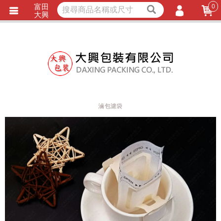
富田
0
獨家商品
耐熱內襯
大興
立即詢價
LINE詢問
會員登入
會員註冊
忘記密碼
訂單查詢
滷包濾袋
TRACK LISTING
追 / 蹤 / 清 / 單
匯款通知