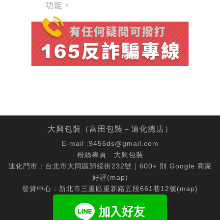
大興包裝（富田包裝－迪化總店）
E-mail :
9456ds@gmail.com
粉絲專頁 :
大興包裝
迪化門市：台北市大同區歸綏街232號｜600+ 則 Google 商家
好評(
map
)
發貨中心：新北市三重區重新路五段661巷12號(
map
)