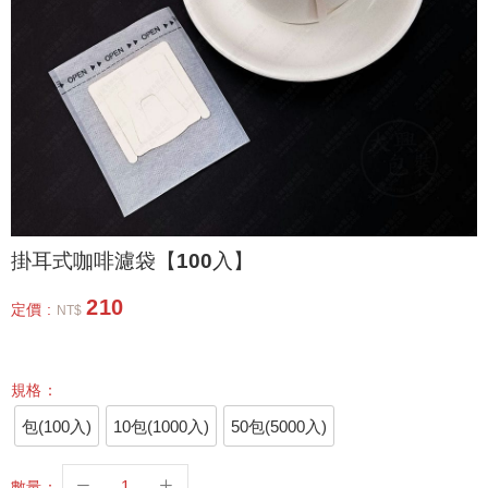
掛耳式咖啡濾袋【100入】
210
定價 :
NT$
規格：
包(100入)
10包(1000入)
50包(5000入)
數量：