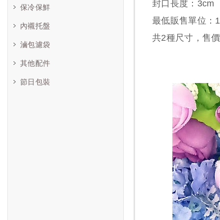
封口長度：3cm
保冷保鮮
最低販售單位：1包
內襯托盤
共
2
種尺寸，售
滷包濾袋
其他配件
節日包裝