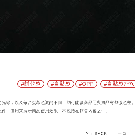
#餅乾袋
#自黏袋
#OPP
#自黏袋7*7
BACK 回上一頁