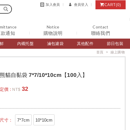
CART
(0)
加入會員
會員登入
mittance
Notice
Contact
匯款通知
購物說明
聯絡我們
鮮
內襯托盤
滷包濾袋
其他配件
節日包裝
首頁
線上購物
熊貓自黏袋 7*7/10*10cm【100入】
32
定價 :
NT$
7*7cm
10*10cm
尺寸：