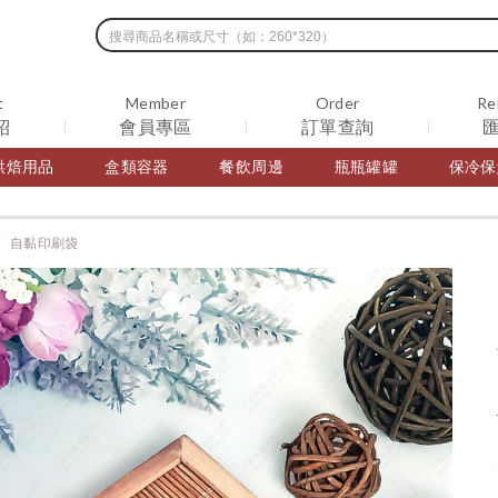
t
Member
Order
Re
紹
會員專區
訂單查詢
烘焙用品
盒類容器
餐飲周邊
瓶瓶罐罐
保冷保
自黏印刷袋