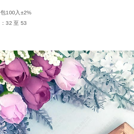
100入±2%
價：
32
至
53