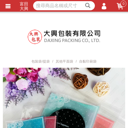
富田
0
獨家商品
耐熱內襯
大興
立即詢價
LINE詢問
會員登入
會員註冊
忘記密碼
訂單查詢
包裝袋/提袋
其他平面袋
自黏印刷袋
TRACK LISTING
追 / 蹤 / 清 / 單
匯款通知