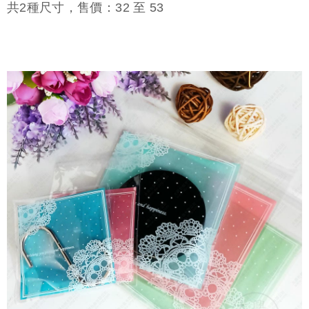
共
2
種尺寸，售價：
32
至
53