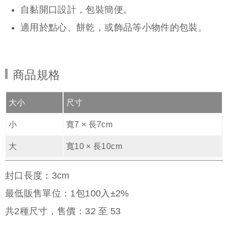
自黏開口設計，包裝簡便。
適用於點心、餅乾，或飾品等小物件的包裝。
商品規格
大小
尺寸
小
寬7 × 長7cm
大
寬10 × 長10cm
封口長度：3cm
最低販售單位：1包100入±2%
共
2
種尺寸，售價：
32
至
53