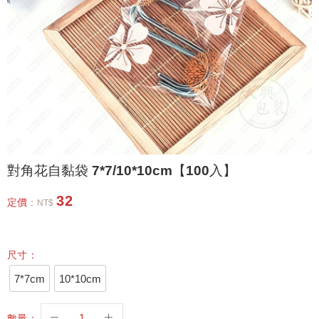
對角花自黏袋 7*7/10*10cm【100入】
32
定價 :
NT$
尺寸：
7*7cm
10*10cm
數量：