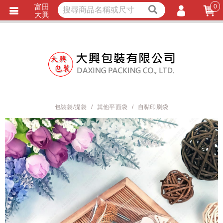
富田
0
獨家商品
耐熱內襯
大興
立即詢價
LINE詢問
會員登入
會員註冊
忘記密碼
訂單查詢
包裝袋/提袋
其他平面袋
自黏印刷袋
TRACK LISTING
追 / 蹤 / 清 / 單
匯款通知