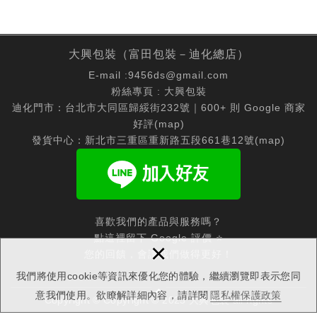
大興包裝（富田包裝－迪化總店）
E-mail :
9456ds@gmail.com
粉絲專頁 :
大興包裝
迪化門市：台北市大同區歸綏街232號｜600+ 則 Google 商家
好評(
map
)
發貨中心：新北市三重區重新路五段661巷12號(
map
)
喜歡我們的產品與服務嗎？
點這裡留下 Google 評價 ⭐
×
您的回饋，會讓我們做得更好！
我們將使用cookie等資訊來優化您的體驗，繼續瀏覽即表示您同
意我們使用。欲瞭解詳細內容，請詳閱
隱私權保護政策
Copyright © Copyright © 2025 大興包裝 all rights
reserved.