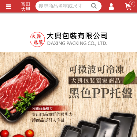
富田
0
獨家商品
耐熱內襯
大興
立即詢價
LINE詢問
會員登入
會員註冊
忘記密碼
訂單查詢
TRACK LISTING
追 / 蹤 / 清 / 單
匯款通知