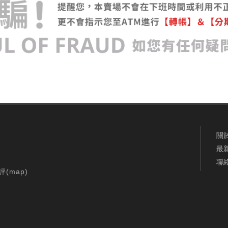
關
最
聯
評(
map
)