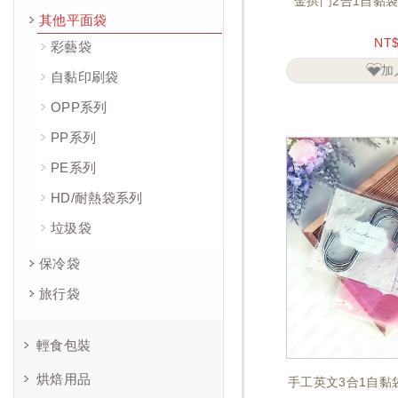
金拱門2合1自黏袋 
其他平面袋
NT
彩藝袋
加
自黏印刷袋
OPP系列
PP系列
PE系列
HD/耐熱袋系列
垃圾袋
保冷袋
旅行袋
輕食包裝
烘焙用品
手工英文3合1自黏袋 