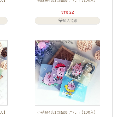
0入】
毛線兔4合1自黏袋 7*7cm【100入】
32
NT$
加入追蹤
0入】
小萌豬4合1自黏袋 7*7cm【100入】