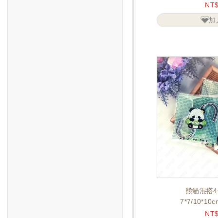
NT
加
熊貓混搭4
7*7/10*1
NT