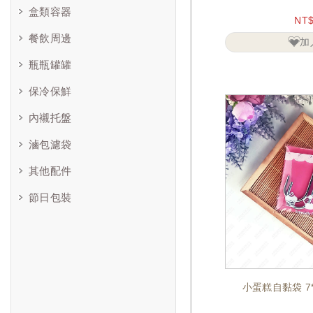
盒類容器
NT
餐飲周邊
加
瓶瓶罐罐
保冷保鮮
內襯托盤
滷包濾袋
其他配件
節日包裝
小蛋糕自黏袋 7*