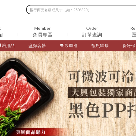
t
Member
Order
Re
紹
會員專區
訂單查詢
烘焙用品
盒類容器
餐飲周邊
瓶瓶罐罐
保冷保