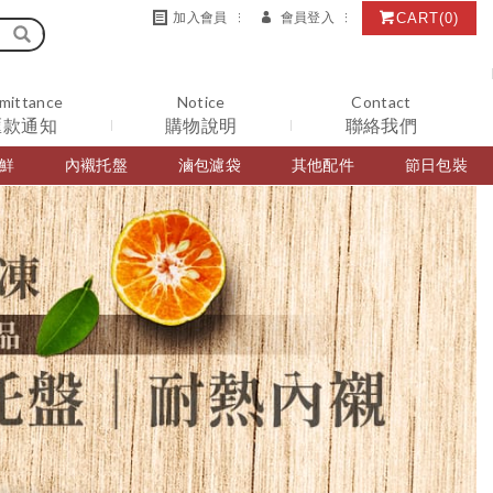
CART
(0)
加入會員
會員登入
mittance
Notice
Contact
匯款通知
購物說明
聯絡我們
鮮
內襯托盤
滷包濾袋
其他配件
節日包裝