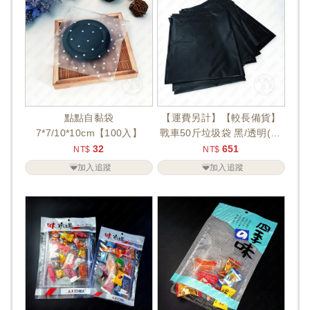
點點自黏袋
【運費另計】【較長備貨】
7*7/10*10cm【100入】
戰車50斤垃圾袋 黑/透明(84
入)
32
651
NT$
NT$
加入追蹤
加入追蹤