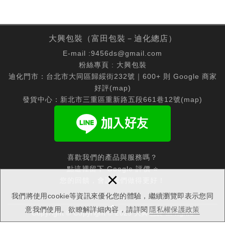
大興包裝（富田包裝－迪化總店）
E-mail :
9456ds@gmail.com
粉絲專頁 :
大興包裝
迪化門市：台北市大同區歸綏街232號｜600+ 則 Google 商家
好評(
map
)
發貨中心：新北市三重區重新路五段661巷12號(
map
)
喜歡我們的產品與服務嗎？
點這裡留下 Google 評價 ⭐
×
您的回饋，會讓我們做得更好！
我們將使用cookie等資訊來優化您的體驗，繼續瀏覽即表示您同
意我們使用。欲瞭解詳細內容，請詳閱
隱私權保護政策
Copyright © Copyright © 2025 大興包裝 all rights
reserved.