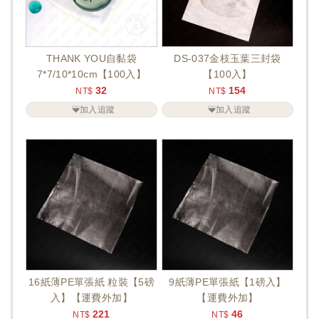
THANK YOU自黏袋
DS-037金枝玉葉三封袋
7*7/10*10cm【100入】
【100入】
32
154
NT$
NT$
加入追蹤
加入追蹤
16紙薄PE單張紙 粒裝【5磅
9紙薄PE單張紙【1磅入】
入】【運費外加】
【運費外加】
221
46
NT$
NT$