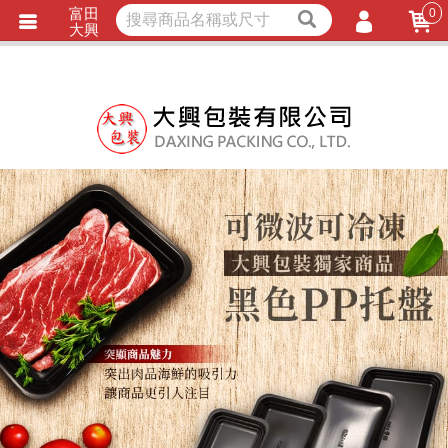
富田
0
獨家商品
耐熱內襯
大興
立即詢價
LINE詢問
會員登入
會員註冊
忘記密碼
訂單查詢
TRACK LISTING
追 / 蹤 / 清 / 單
匯款通知