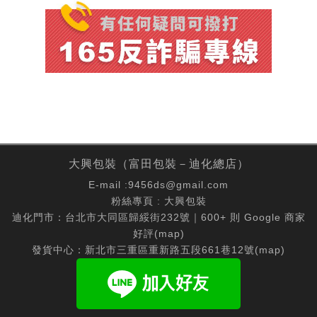
大興包裝（富田包裝－迪化總店）
E-mail :
9456ds@gmail.com
粉絲專頁 :
大興包裝
迪化門市：台北市大同區歸綏街232號｜600+ 則 Google 商家
好評(
map
)
發貨中心：新北市三重區重新路五段661巷12號(
map
)