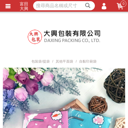
富田
0
獨家商品
耐熱內襯
大興
立即詢價
LINE詢問
會員登入
會員註冊
忘記密碼
訂單查詢
包裝袋/提袋
其他平面袋
自黏印刷袋
TRACK LISTING
追 / 蹤 / 清 / 單
匯款通知