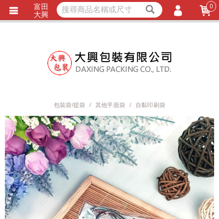
富田
0
獨家商品
耐熱內襯
大興
立即詢價
LINE詢問
會員登入
會員註冊
忘記密碼
訂單查詢
包裝袋/提袋
其他平面袋
自黏印刷袋
TRACK LISTING
追 / 蹤 / 清 / 單
匯款通知