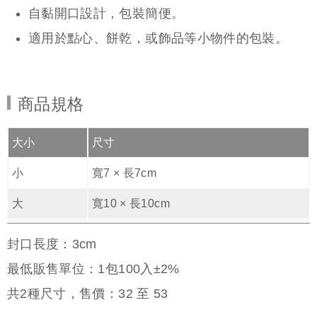
自黏開口設計，包裝簡便。
適用於點心、餅乾，或飾品等小物件的包裝。
商品規格
大小
尺寸
小
寬7 × 長7cm
大
寬10 × 長10cm
封口長度：3cm
最低販售單位：1包100入±2%
共
2
種尺寸，售價：
32
至
53