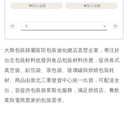
加入追蹤
加入追蹤
大興包裝隸屬富田包裝迪化總店直營企業，專注於
台北包裝材料批發與食品包裝材料供應，提供各式
真空袋、鋁箔袋、茶包袋、玻璃罐與烘焙包裝耗
材。商品由新北三重發貨中心統一出貨，可配送全
台，並提供包裝袋客製化服務，滿足烘焙店、餐飲
業與電商賣家的包裝需求。