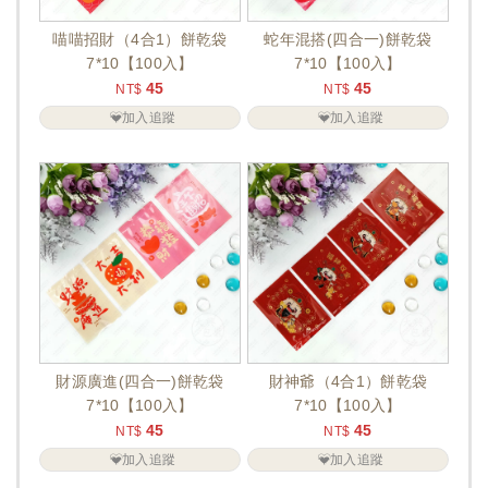
喵喵招財（4合1）餅乾袋
蛇年混搭(四合一)餅乾袋
7*10【100入】
7*10【100入】
45
45
NT$
NT$
加入追蹤
加入追蹤
財源廣進(四合一)餅乾袋
財神爺（4合1）餅乾袋
7*10【100入】
7*10【100入】
45
45
NT$
NT$
加入追蹤
加入追蹤