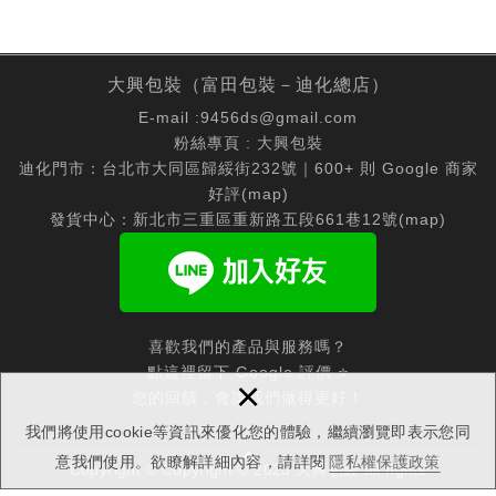
大興包裝（富田包裝－迪化總店）
E-mail :
9456ds@gmail.com
粉絲專頁 :
大興包裝
迪化門市：台北市大同區歸綏街232號｜600+ 則 Google 商家
好評(
map
)
發貨中心：新北市三重區重新路五段661巷12號(
map
)
喜歡我們的產品與服務嗎？
點這裡留下 Google 評價 ⭐
×
您的回饋，會讓我們做得更好！
我們將使用cookie等資訊來優化您的體驗，繼續瀏覽即表示您同
意我們使用。欲瞭解詳細內容，請詳閱
隱私權保護政策
Copyright © Copyright © 2025 大興包裝 all rights
reserved.