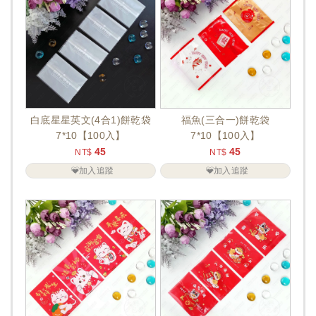
白底星星英文(4合1)餅乾袋
福魚(三合一)餅乾袋
7*10【100入】
7*10【100入】
45
45
NT$
NT$
加入追蹤
加入追蹤