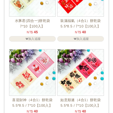
水豚君(四合一)餅乾袋
裝滿福氣（4合1）餅乾袋
7*10【100入】
5.5*8.5 / 7*10【100入】
45
40
NT$
NT$
加入追蹤
加入追蹤
喜迎財神（4合1）餅乾袋
如意順遂（4合1）餅乾袋
5.5*8.5 / 7*10【100入】
5.5*8.5 / 7*10【100入】
40
40
NT$
NT$