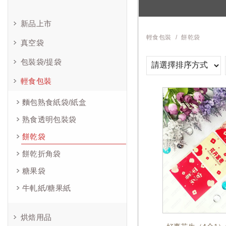
新品上市
輕食包裝
餅乾袋
真空袋
包裝袋/提袋
輕食包裝
麵包熟食紙袋/紙盒
熟食透明包裝袋
餅乾袋
餅乾折角袋
糖果袋
牛軋紙/糖果紙
烘焙用品