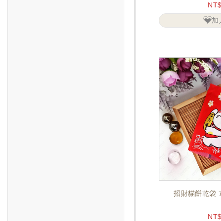
NT
加
招財貓餅乾袋 7
NT