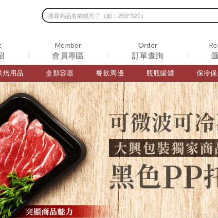
t
Member
Order
Re
紹
會員專區
訂單查詢
烘焙用品
盒類容器
餐飲周邊
瓶瓶罐罐
保冷保