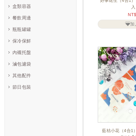
好事花生（4合1）餅
盒類容器
入
NT
餐飲周邊
加
瓶瓶罐罐
保冷保鮮
內襯托盤
滷包濾袋
其他配件
節日包裝
藍桔小花（4合1）餅乾