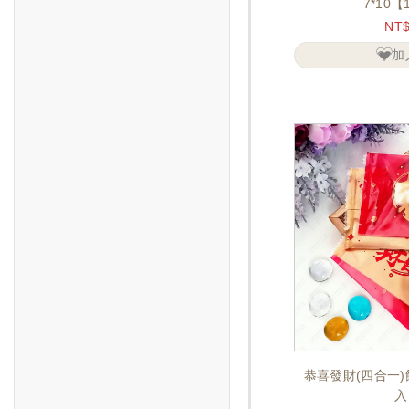
7*10【
NT
加
恭喜發財(四合一)餅
入