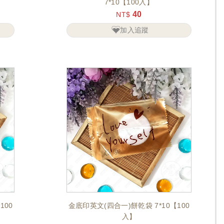
7*10【100入】
40
NT$
加入追蹤
100
金底印英文(四合一)餅乾袋 7*10【100
入】