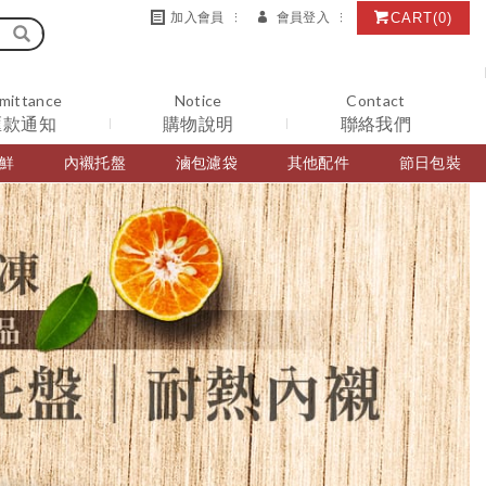
CART
(0)
加入會員
會員登入
mittance
Notice
Contact
匯款通知
購物說明
聯絡我們
鮮
內襯托盤
滷包濾袋
其他配件
節日包裝