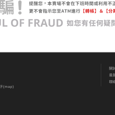
關
最
聯
評(
map
)