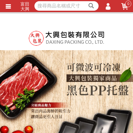
富田
0
獨家商品
耐熱內襯
大興
立即詢價
LINE詢問
會員登入
會員註冊
忘記密碼
訂單查詢
TRACK LISTING
追 / 蹤 / 清 / 單
匯款通知