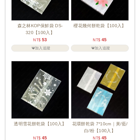
森之林KOP保鮮袋 DS-
櫻花幾何餅乾袋【100入】
320【100入】
53
45
NT$
NT$
加入追蹤
加入追蹤
透明雪花餅乾袋【100入】
花環餅乾袋 7*10cm｜黃/藍/
白/粉【100入】
45
45
NT$
NT$