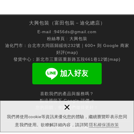
大興包裝（富田包裝－迪化總店）
E-mail :
9456ds@gmail.com
粉絲專頁 :
大興包裝
迪化門市：台北市大同區歸綏街232號｜600+ 則 Google 商家
好評(
map
)
發貨中心：新北市三重區重新路五段661巷12號(
map
)
喜歡我們的產品與服務嗎？
點這裡留下 Google 評價 ⭐
×
您的回饋，會讓我們做得更好！
我們將使用cookie等資訊來優化您的體驗，繼續瀏覽即表示您同
意我們使用。欲瞭解詳細內容，請詳閱
隱私權保護政策
Copyright © Copyright © 2025 大興包裝 all rights
reserved.