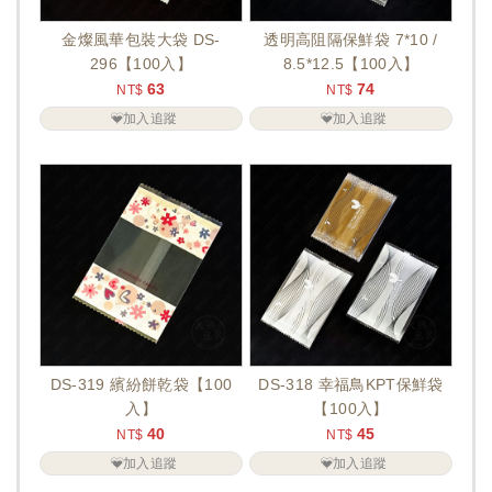
金燦風華包裝大袋 DS-
透明高阻隔保鮮袋 7*10 /
296【100入】
8.5*12.5【100入】
63
74
NT$
NT$
加入追蹤
加入追蹤
DS-319 繽紛餅乾袋【100
DS-318 幸福鳥KPT保鮮袋
入】
【100入】
40
45
NT$
NT$
加入追蹤
加入追蹤