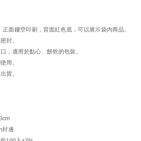
，正面鏤空印刷，背面紅色底，可以展示袋內商品。
機密封。
撕口，適用於點心、餅乾的包裝。
劑使用。
樣出貨。
0cm
m封邊
100入±2%