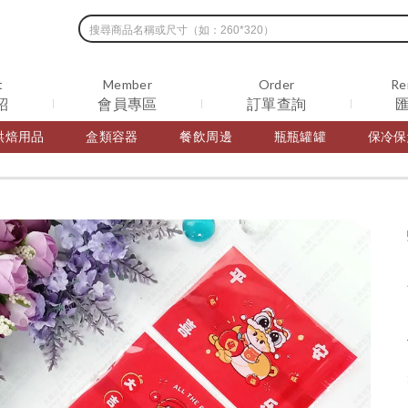
t
Member
Order
Re
紹
會員專區
訂單查詢
烘焙用品
盒類容器
餐飲周邊
瓶瓶罐罐
保冷保