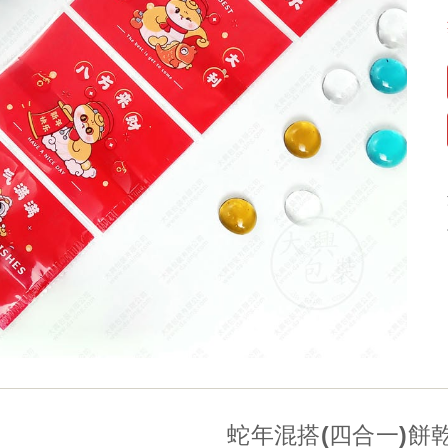
蛇年混搭(四合一)餅