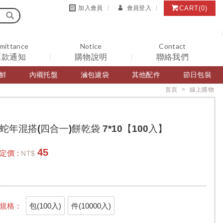
CART
(0)
加入會員
會員登入
mittance
Notice
Contact
匯款通知
購物說明
聯絡我們
鮮
內襯托盤
滷包濾袋
其他配件
節日包裝
首頁
線上購物
蛇年混搭(四合一)餅乾袋 7*10【100入】
45
定價 :
NT$
包(100入)
件(10000入)
規格：