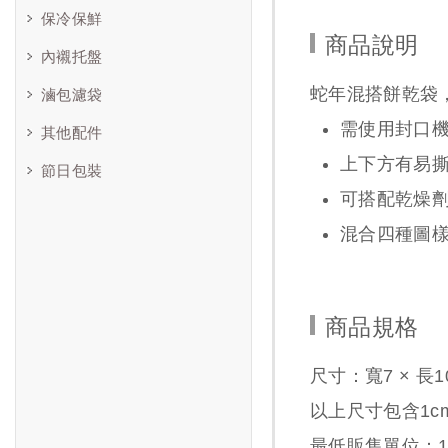
保冷保鮮
商品說明
內襯托盤
蛇年混搭餅乾袋
滷包濾袋
需使用封口
其他配件
上下方有易
節日包裝
可搭配乾燥
混合四種圖
商品規格
尺寸：寬7 × 長1
以上尺寸包含1c
最低販售單位：1包