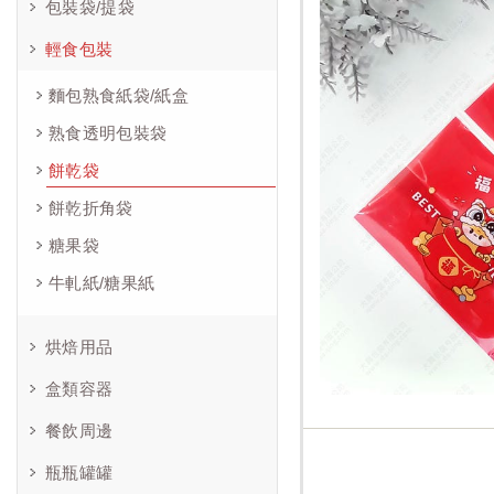
包裝袋/提袋
輕食包裝
麵包熟食紙袋/紙盒
熟食透明包裝袋
餅乾袋
餅乾折角袋
糖果袋
牛軋紙/糖果紙
烘焙用品
盒類容器
餐飲周邊
瓶瓶罐罐