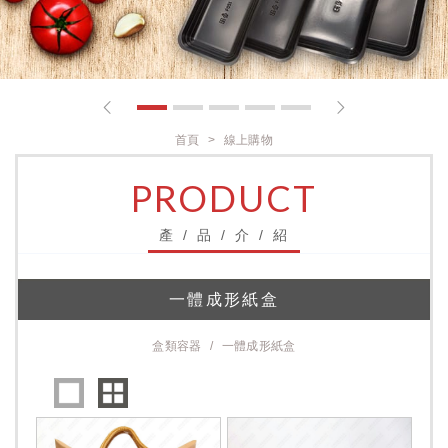
1
2
3
4
5
首頁
線上購物
PRODUCT
產 / 品 / 介 / 紹
一體成形紙盒
盒類容器
一體成形紙盒