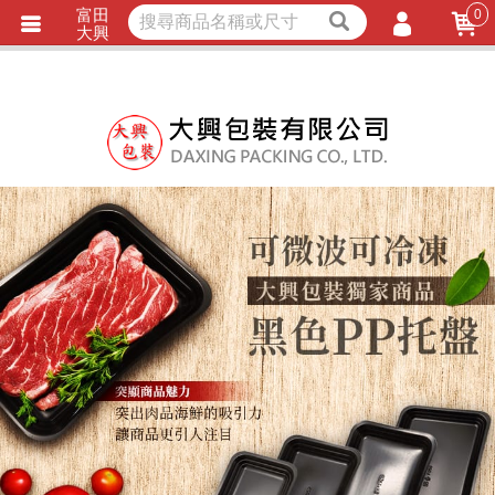
富田
0
獨家商品
耐熱內襯
大興
立即詢價
LINE詢問
會員登入
會員註冊
忘記密碼
訂單查詢
TRACK LISTING
追 / 蹤 / 清 / 單
匯款通知