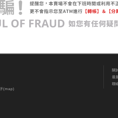
關
最
聯
評(
map
)