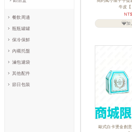
鋁箔盒
簡約風小屋子手提創
牛皮【
NT
餐飲周邊
加
瓶瓶罐罐
保冷保鮮
內襯托盤
滷包濾袋
其他配件
節日包裝
歐式白卡燙金創意糖