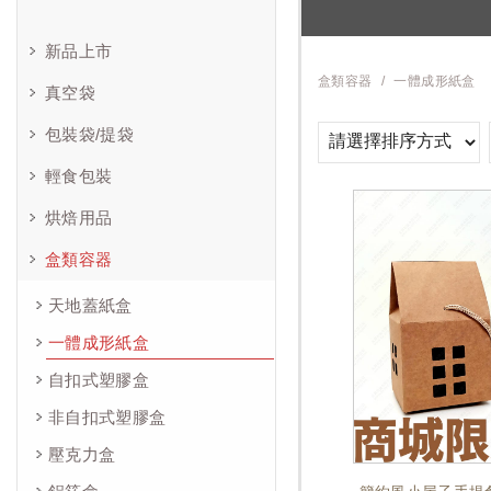
新品上市
盒類容器
一體成形紙盒
真空袋
包裝袋/提袋
輕食包裝
烘焙用品
盒類容器
天地蓋紙盒
一體成形紙盒
自扣式塑膠盒
非自扣式塑膠盒
壓克力盒