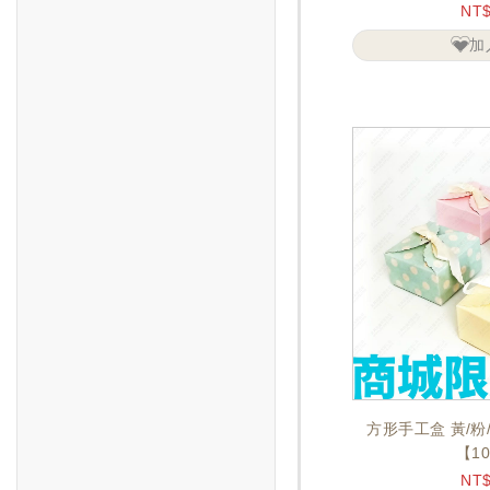
NT
加
方形手工盒 黃/粉
【1
NT