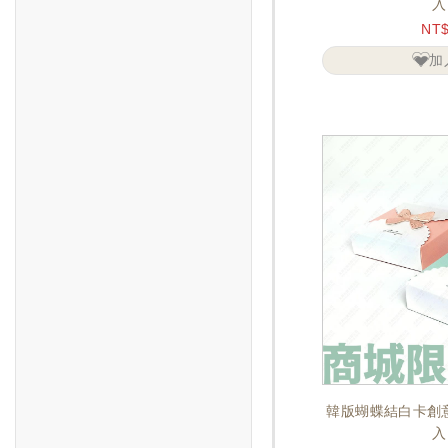
入
NT
加
韓版蝴蝶結白卡創意
入