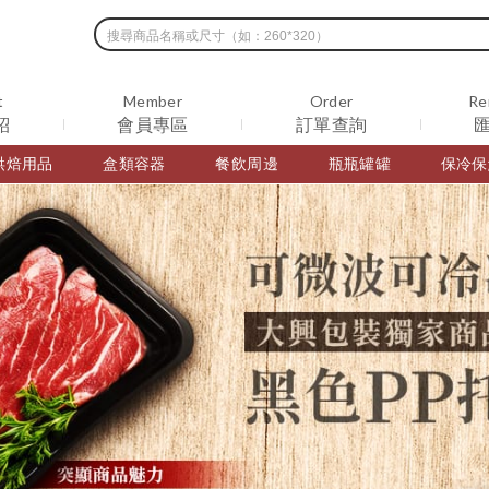
t
Member
Order
Re
紹
會員專區
訂單查詢
烘焙用品
盒類容器
餐飲周邊
瓶瓶罐罐
保冷保