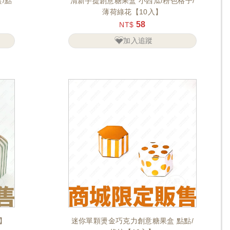
/點
清新手提創意糖果盒 小西瓜/粉色格子/
薄荷綠花【10入】
58
NT$
加入追蹤
入】
迷你單顆燙金巧克力創意糖果盒 點點/