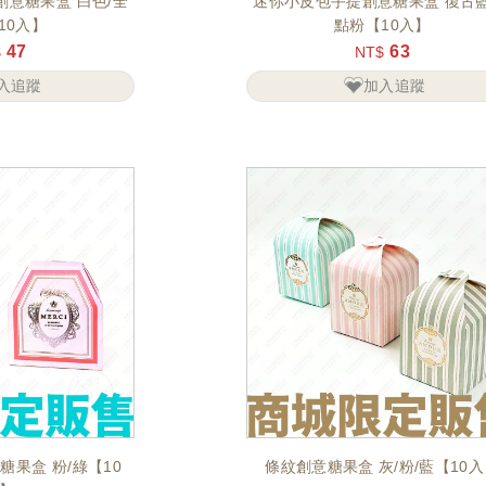
意糖果盒 白色/全
迷你小皮包手提創意糖果盒 復古藍
10入】
點粉【10入】
47
63
$
NT$
入追蹤
加入追蹤
果盒 粉/綠【10
條紋創意糖果盒 灰/粉/藍【10