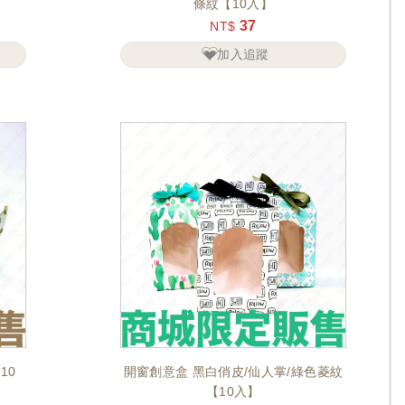
條紋【10入】
37
NT$
加入追蹤
10
開窗創意盒 黑白俏皮/仙人掌/綠色菱紋
【10入】