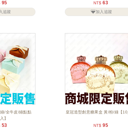
95
63
$
NT$
入追蹤
加入追蹤
/綠/全牛皮/綠點點
皇冠造型創意糖果盒 黃/粉/綠【1
0入】
53
95
$
NT$