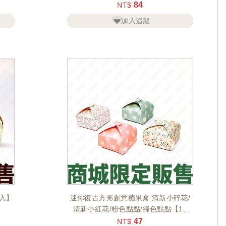
84
NT$
加入追蹤
0入】
迷你復古方形創意糖果盒 清新小碎花/
清新小紅花/粉色點點/綠色點點【10
入】
47
NT$