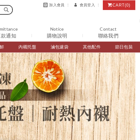
CART
(0)
加入會員
會員登入
mittance
Notice
Contact
匯款通知
購物說明
聯絡我們
鮮
內襯托盤
滷包濾袋
其他配件
節日包裝