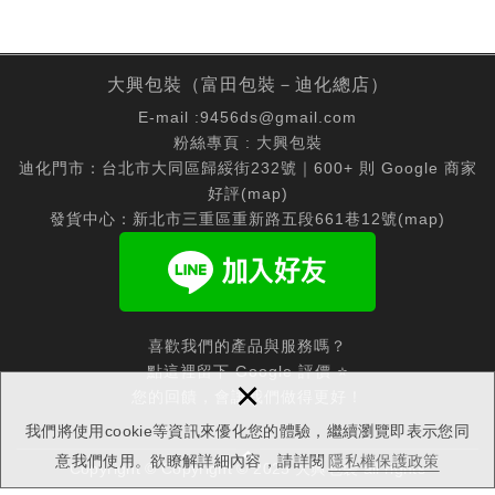
大興包裝（富田包裝－迪化總店）
E-mail :
9456ds@gmail.com
粉絲專頁 :
大興包裝
迪化門市：台北市大同區歸綏街232號｜600+ 則 Google 商家
好評(
map
)
發貨中心：新北市三重區重新路五段661巷12號(
map
)
喜歡我們的產品與服務嗎？
點這裡留下 Google 評價 ⭐
×
您的回饋，會讓我們做得更好！
我們將使用cookie等資訊來優化您的體驗，繼續瀏覽即表示您同
意我們使用。欲瞭解詳細內容，請詳閱
隱私權保護政策
Copyright © Copyright © 2025 大興包裝 all rights
reserved.