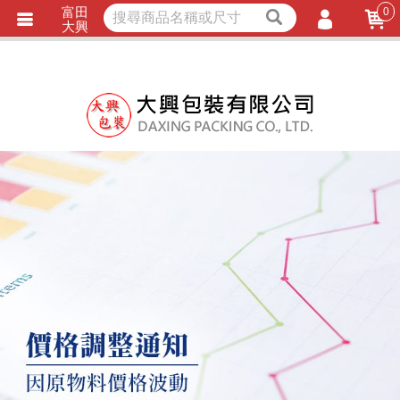
富田
0
獨家商品
耐熱內襯
大興
立即詢價
LINE詢問
會員登入
會員註冊
忘記密碼
訂單查詢
TRACK LISTING
追 / 蹤 / 清 / 單
匯款通知